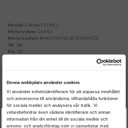
Modell
: Citroen C2 (JM_)
Motorvolym
: 1.4 HDi
Motorkod(er)
: 8HX (DV4TD), 8HZ (DV4TD)
Hk
: 68
Kw
: 50
År
: 2003 - 2009
Denna webbplats använder cookies
Originalnummer:
0 986 435 143
Vi använder enhetsidentifierare för att anpassa innehållet
0 445 110 252
och annonserna till användarna, tillhandahålla funktioner
0986435143
för sociala medier och analysera vår trafik. Vi
0445110252
vidarebefordrar även sådana identifierare och annan
Välkommen till
information från din enhet till de sociala medier och
OE nummer:
annons- och analysföretag som vi samarbetar med.