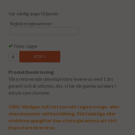
Var vänlig ange följande:
Registreringsnummer:
Finns i lager
KÖP »
Produktbeskrivning:
Våra renoverade dieselspridare levereras med 1 års
garanti och är utbytes, dvs. vi tar din gamla spridare i
inbyte som stomme.
OBS! Vänligen fyll i ett korrekt registrerings- eller
chassinummer vid beställning. Vid felaktiga eller
uteblivna uppgifter kan vi inte garantera att rätt
insprutare levereras.