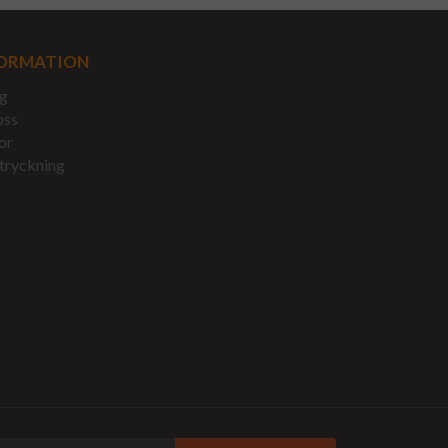
ORMATION
g
oss
or
tryckning