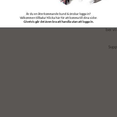
Välkomme
Är du en återkommande kund & önskar logga in?
Alla våra diese
Välkommen tillbaka! Klicka här för att komma till dina sidor.
Givetvis går det även bra att handla utan att logga in.
produkter läggs 
ber vi
Supp