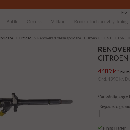
Moms
Butik
Om oss
Villkor
Kontroll och provtryckning
spridare
Citroen
Renoverad dieselspridare - Citroen C3 1.6 HDi 16V 
RENOVER
CITROEN 
4489 kr
inkl 
Ord. 4990 kr. D
Var vänlig ange 
Registreringsnu
Finns i lager