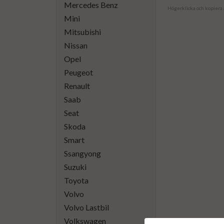
Mercedes Benz
Högerklicka och kopiera
Mini
Mitsubishi
Nissan
Opel
Peugeot
Renault
Saab
Seat
Skoda
Smart
Ssangyong
Suzuki
Toyota
Volvo
Volvo Lastbil
Volkswagen