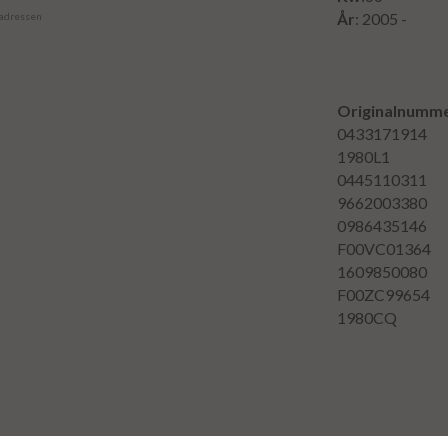
År
: 2005 -
 adressen
Originalnumme
043317191
1980L1
044511031
9662003380
098643514
F00VC01364
160985008
F00ZC99654
1980CQ