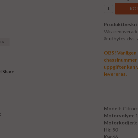
KÖP
Produktbeskri
Våra renoverade 
är utbytes, dvs.
STA
OBS! Vänligen f
chassinummer vi
uppgifter kan v
levereras.
Modell
: Citroe
:
Motorvolym
: 
Motorkod(er)
Hk
: 90
Kw
:66