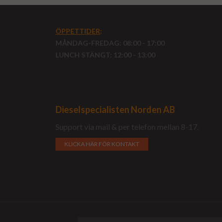
ÖPPETTIDER
:
MÅNDAG-FREDAG: 08:00 - 17:00
LUNCH STÄNGT: 12:00 - 13:00
Dieselspecialisten Norden AB
Support via mail & per telefon mellan 8-17.
KLICKA HÄR FÖR KONTAKT