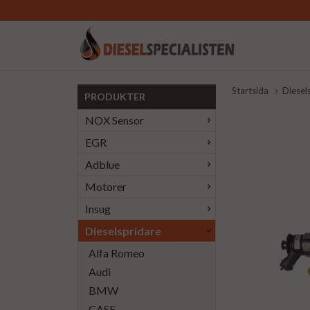
Startsida
Diesel
PRODUKTER
NOX Sensor
EGR
Adblue
Motorer
Insug
Dieselspridare
Alfa Romeo
Audi
BMW
CASE