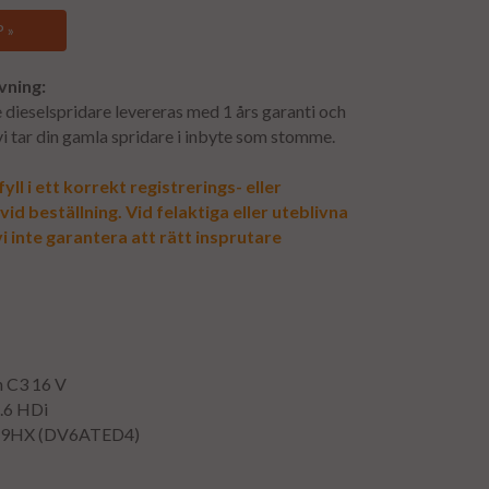
 »
vning:
dieselspridare levereras med 1 års garanti och
 vi tar din gamla spridare i inbyte som stomme.
yll i ett korrekt registrerings- eller
d beställning. Vid felaktiga eller uteblivna
i inte garantera att rätt insprutare
n C3 16 V
1.6 HDi
: 9HX (DV6ATED4)