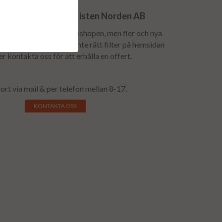
n till Dieselspecialisten Norden AB
lspridare finns inte i webshopen, men fler och nya
till löpande. Hittar du inte rätt filter på hemsidan
 er kontakta oss för att erhålla en offert.
ort via mail & per telefon mellan 8-17.
KONTAKTA OSS