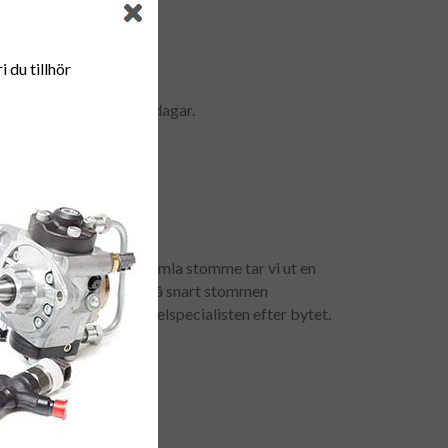
r & retur.
 du tillhör
ormalt ca är 2-5 arbetsdagar.
anti.
för att få tillbaka er gamla stomme tar vi ut en
mavgiften återbetalas så snart stommen
urfrakten bokas av dieselspecialisten efter bytet.