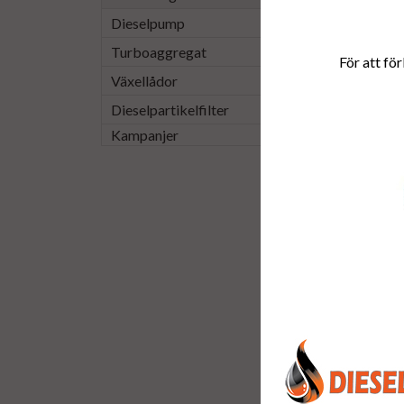
Dieselpump
Turboaggregat
För att för
Växellådor
Dieselpartikelfilter
Kampanjer