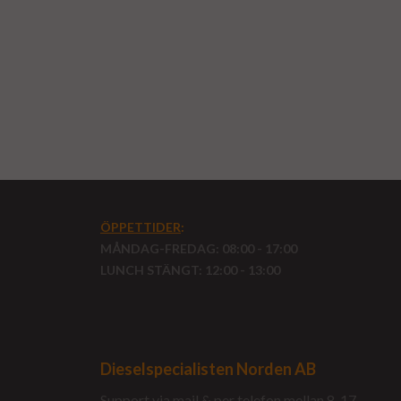
ÖPPETTIDER
:
MÅNDAG-FREDAG: 08:00 - 17:00
LUNCH STÄNGT: 12:00 - 13:00
Dieselspecialisten Norden AB
Support via mail & per telefon mellan 8-17.