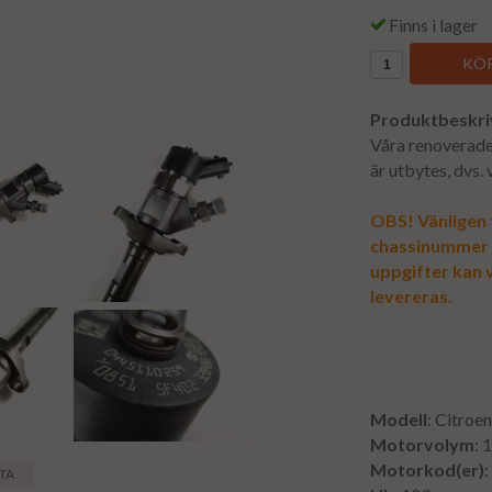
Finns i lager
KÖP
Produktbeskri
Våra renoverade 
är utbytes, dvs.
OBS! Vänligen f
chassinummer vi
uppgifter kan v
levereras.
Modell
: Citroe
Motorvolym
: 
Motorkod(er)
STA