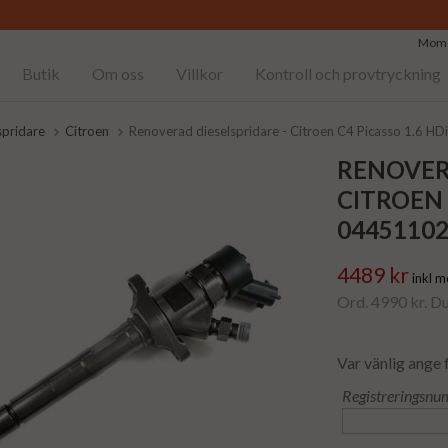
Moms
Butik
Om oss
Villkor
Kontroll och provtryckning
spridare
Citroen
Renoverad dieselspridare - Citroen C4 Picasso 1.6 H
RENOVER
CITROEN 
0445110
4489 kr
inkl 
Ord. 4990 kr. D
Var vänlig ange 
Registreringsnu