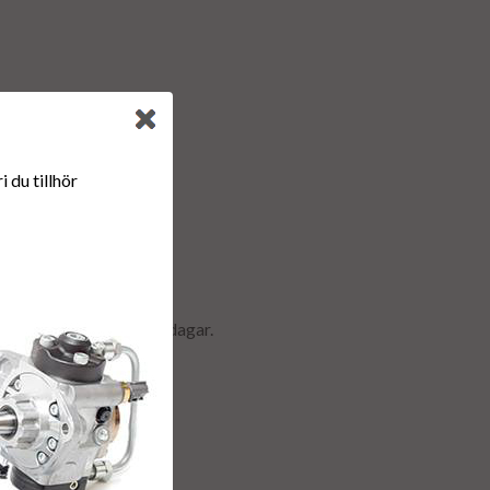
 du tillhör
r & retur.
ormalt ca är 2-5 arbetsdagar.
anti.