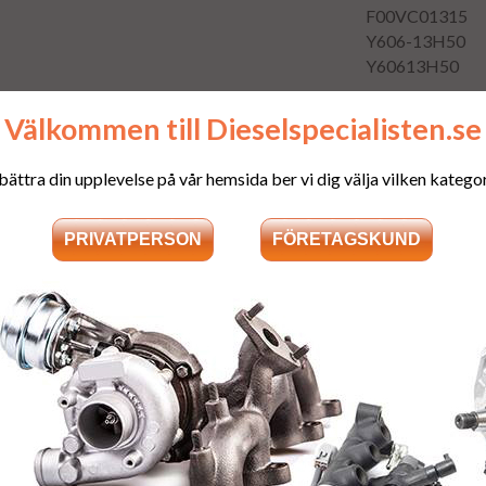
F00VC01315
Y606-13H50
Y60613H50
Välkommen till Dieselspecialisten.se
bättra din upplevelse på vår hemsida ber vi dig välja vilken kategori
Frakt:
Fri frakt både tu
Leveranstid:
Leveranstiden n
Garanti:
12 månaders gar
Stomavgift