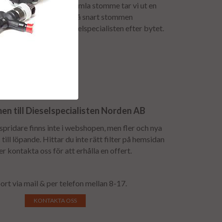
för att få tillbaka er gamla stomme tar vi ut en
mavgiften återbetalas så snart stommen
urfrakten bokas av dieselspecialisten efter bytet.
n till Dieselspecialisten Norden AB
lspridare finns inte i webshopen, men fler och nya
till löpande. Hittar du inte rätt filter på hemsidan
 er kontakta oss för att erhålla en offert.
ort via mail & per telefon mellan 8-17.
KONTAKTA OSS