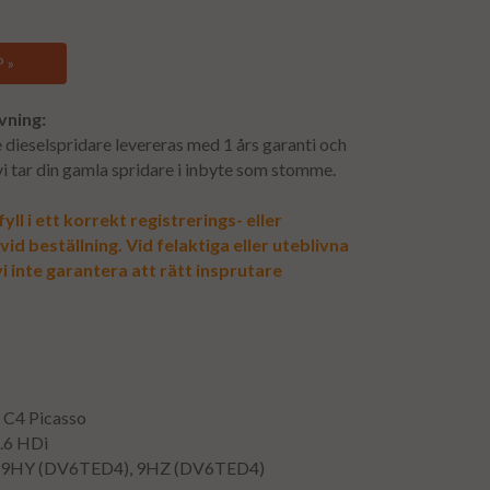
 »
vning:
dieselspridare levereras med 1 års garanti och
 vi tar din gamla spridare i inbyte som stomme.
yll i ett korrekt registrerings- eller
d beställning. Vid felaktiga eller uteblivna
i inte garantera att rätt insprutare
n C4 Picasso
1.6 HDi
: 9HY (DV6TED4), 9HZ (DV6TED4)