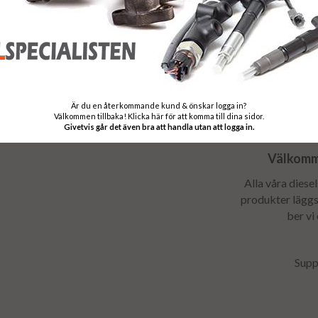
Som en säkerhet 
stomavgift, sto
returneras - Ret
Är du en återkommande kund & önskar logga in?
Välkommen tillbaka! Klicka här för att komma till dina sidor.
Givetvis går det även bra att handla utan att logga in.
Välkomme
Alla våra diese
produkter läggs 
ber vi
Supp