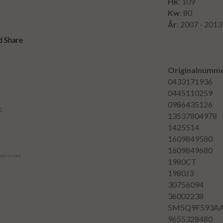
Hk
: 109
Kw
: 80
År
: 2007 - 2013
Originalnumme
0433171936
0445110259
0986435126
:
13537804978
1425514
1609849580
1609849680
 adressen
1980CT
1980J3
30756094
36002238
5M5Q9F593A
9655328480