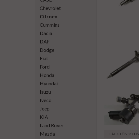
Chevrolet
Citroen
Cummins
Dacia
DAF
Dodge
Fiat
Ford
Honda
Hyundai
Isuzu
Iveco
Jeep
KIA
Land Rover
Mazda
LÄGG I ÖNSKELI