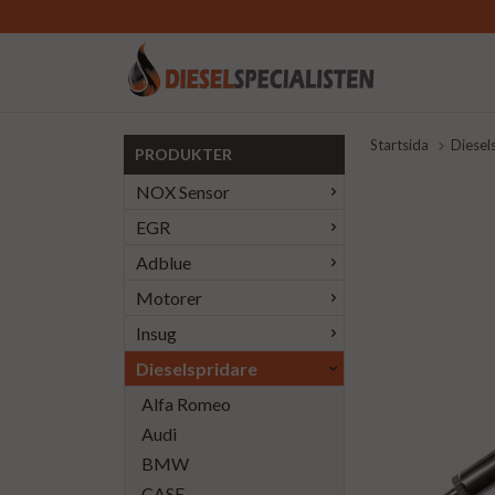
Startsida
Diesel
PRODUKTER
NOX Sensor
EGR
Adblue
Motorer
Insug
Dieselspridare
Alfa Romeo
Audi
BMW
CASE