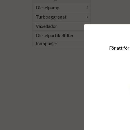
Dieselpump
Turboaggregat
Växellådor
Dieselpartikelfilter
Kampanjer
För att för