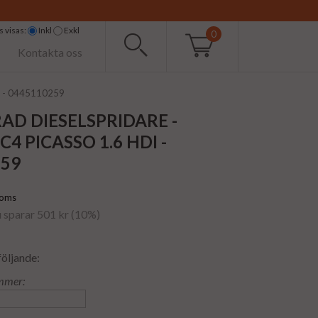
 visas:
Inkl
Exkl
0
Kontakta oss
Di - 0445110259
AD DIESELSPRIDARE -
C4 PICASSO 1.6 HDI -
259
moms
u sparar 501 kr (10%)
följande:
mmer: