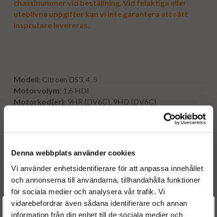
chassinummer vid beställning. Vid felaktiga eller
uteblivna uppgifter kan vi inte garantera att rätt
insprutare levereras.
Modell
: Citroen DS3, 4, 5
Motorvolym
: 1.6 HDi
Motorkod(er)
: 9HR (DV6C), 9HD (DV6C)
Hk
: 112, 114
Kw
: 82, 84
År
: 2009 - 2015
Denna webbplats använder cookies
Vi använder enhetsidentifierare för att anpassa innehållet
Originalnummer:
och annonserna till användarna, tillhandahålla funktioner
00001980ER 36001726
för sociala medier och analysera vår trafik. Vi
00001980ET 36001727
vidarebefordrar även sådana identifierare och annan
Välkommen till
00001980R9 36001728
information från din enhet till de sociala medier och