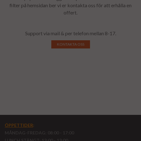
filter på hemsidan ber vi er kontakta oss för att erhålla en
offert.
Support via mail & per telefon mellan 8-17.
KONTAKTA OSS
ÖPPETTIDER
:
MÅNDAG-FREDAG: 08:00 - 17:00
LUNCH STÄNGT: 12:00 - 13:00