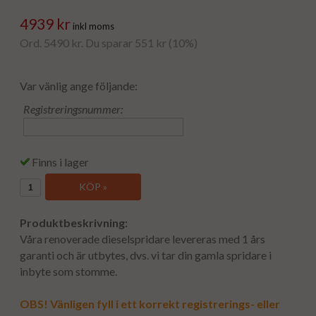
4939 kr
inkl moms
Ord. 5490 kr. Du sparar 551 kr (10%)
Var vänlig ange följande:
Registreringsnummer:
Finns i lager
KÖP »
Produktbeskrivning:
Våra renoverade dieselspridare levereras med 1 års
garanti och är utbytes, dvs. vi tar din gamla spridare i
inbyte som stomme.
OBS! Vänligen fyll i ett korrekt registrerings- eller