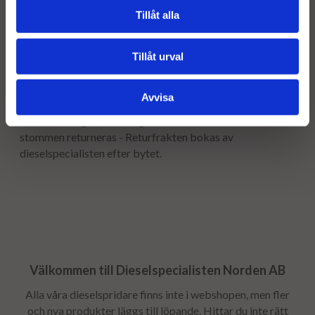
Tillåt alla
Garanti:
12 månaders garanti.
Tillåt urval
Stomavgift
Avvisa
Som en säkerhet för att få tillbaka er gamla stomme tar vi
ut en stomavgift, stomavgiften återbetalas så snart
stommen returneras - Returfrakten bokas av
dieselspecialisten efter bytet.
Välkommen till Dieselspecialisten Norden AB
Alla våra dieselspridare finns inte i webshopen, men fler
och nya produkter läggs till löpande. Hittar du inte rätt