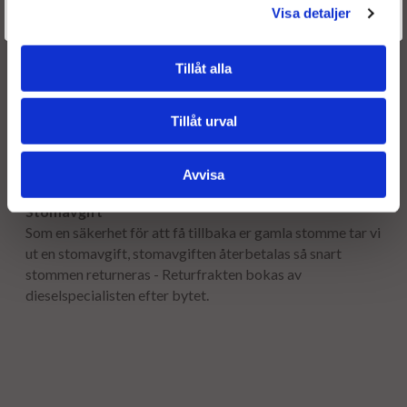
Välkommen tillbaka! Klicka här för att komma till dina sidor.
Visa detaljer
Fri frakt både tur & retur.
Givetvis går det även bra att handla utan att logga in.
Leveranstid:
Tillåt alla
Leveranstiden normalt ca är 2-5 arbetsdagar.
Tillåt urval
Garanti:
12 månaders garanti.
Avvisa
Stomavgift
Som en säkerhet för att få tillbaka er gamla stomme tar vi
ut en stomavgift, stomavgiften återbetalas så snart
stommen returneras - Returfrakten bokas av
dieselspecialisten efter bytet.