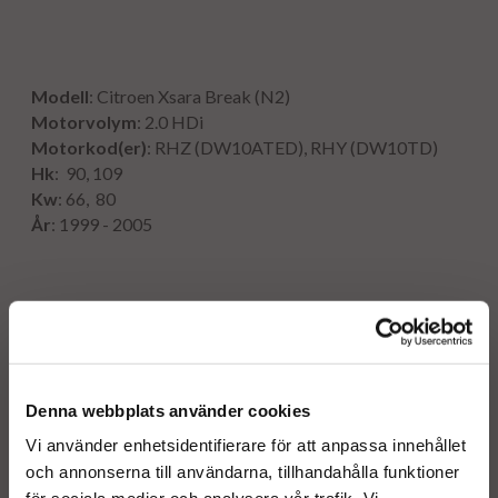
Modell
: Citroen Xsara Break (N2)
Motorvolym
: 2.0 HDi
Motorkod(er)
: RHZ (DW10ATED), RHY (DW10TD)
Hk
: 90, 109
Kw
: 66, 80
År
: 1999 - 2005
Originalnummer:
0433175281 198077
0433175431 198082
0445110062 198084
Denna webbplats använder cookies
0445110076 198085
Vi använder enhetsidentifierare för att anpassa innehållet
0445110240 198086
och annonserna till användarna, tillhandahålla funktioner
0986435077 1980AV