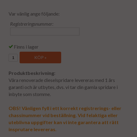
Var vänlig ange följande:
Registreringsnummer:
Finns i lager
KÖP »
Produktbeskrivning:
Våra renoverade dieselspridare levereras med 1 års
garanti och är utbytes, dvs. vi tar din gamla spridare i
inbyte som stomme.
OBS! Vänligen fyll i ett korrekt registrerings- eller
chassinummer vid beställning. Vid felaktiga eller
uteblivna uppgifter kan vi inte garantera att rätt
insprutare levereras.