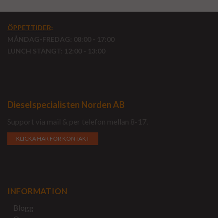
ÖPPETTIDER
:
MÅNDAG-FREDAG: 08:00 - 17:00
LUNCH STÄNGT: 12:00 - 13:00
Dieselspecialisten Norden AB
Support via mail & per telefon mellan 8-17.
KLICKA HÄR FÖR KONTAKT
INFORMATION
Blogg