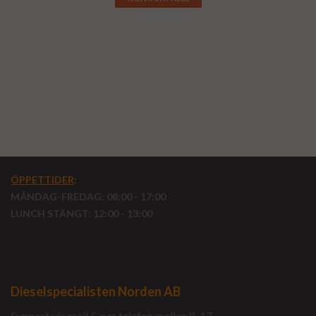
ÖPPETTIDER
:
MÅNDAG-FREDAG: 08:00 - 17:00
LUNCH STÄNGT: 12:00 - 13:00
Dieselspecialisten Norden AB
Support via mail & per telefon mellan 8-17.