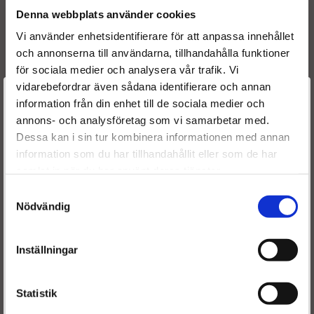
Denna webbplats använder cookies
0 445 110 068
0986435083
Vi använder enhetsidentifierare för att anpassa innehållet
0445110119
och annonserna till användarna, tillhandahålla funktioner
0445110088
för sociala medier och analysera vår trafik. Vi
0445110068
vidarebefordrar även sådana identifierare och annan
OE numbers
Välkommen till
information från din enhet till de sociala medier och
55187290
annons- och analysföretag som vi samarbetar med.
Dieselspecialisten.se
55187291
Dessa kan i sin tur kombinera informationen med annan
55192948
information som du har tillhandahållit eller som de har
73501139
För att förbättra din upplevelse på vår hemsida ber vi dig
samlat in när du har använt deras tjänster.
55187290
välja vilken kategori du tillhör
55187291
Samtyckesval
Nödvändig
55192947
55192948
71791267
Inställningar
71791439
71791442
73501139
Statistik
73501140