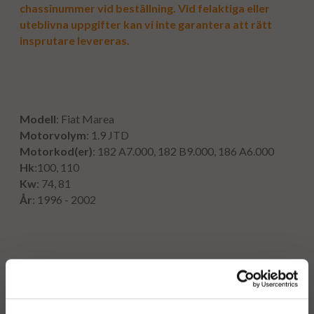
chassinummer vid beställning. Vid felaktiga eller
uteblivna uppgifter kan vi inte garantera att rätt
insprutare levereras.
Modell
: Fiat Marea
Motorvolym
: 1.9 JTD
Motorkod(er)
: 182 A7.000, 182 B9.000, 186 A6.000
Hk
:100, 110
Kw
: 74, 81
År
: 1996 - 2002
Originalnummer:
0 986 435 083
0 445 110 119
0 445 110 088