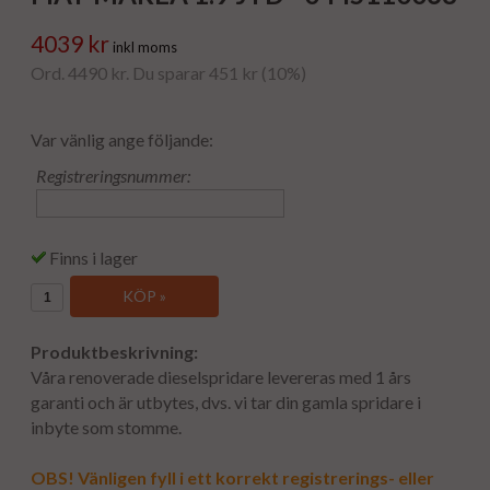
4039 kr
inkl moms
Ord. 4490 kr. Du sparar 451 kr (10%)
Var vänlig ange följande:
Registreringsnummer:
Finns i lager
KÖP »
Produktbeskrivning:
Våra renoverade dieselspridare levereras med 1 års
garanti och är utbytes, dvs. vi tar din gamla spridare i
inbyte som stomme.
OBS! Vänligen fyll i ett korrekt registrerings- eller