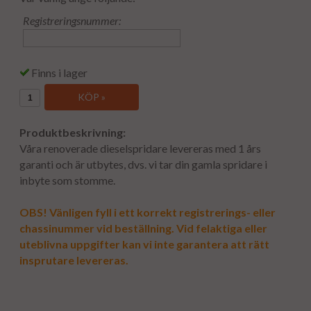
Registreringsnummer:
Finns i lager
KÖP »
Produktbeskrivning:
Våra renoverade dieselspridare levereras med 1 års
garanti och är utbytes, dvs. vi tar din gamla spridare i
inbyte som stomme.
OBS! Vänligen fyll i ett korrekt registrerings- eller
chassinummer vid beställning. Vid felaktiga eller
uteblivna uppgifter kan vi inte garantera att rätt
insprutare levereras.