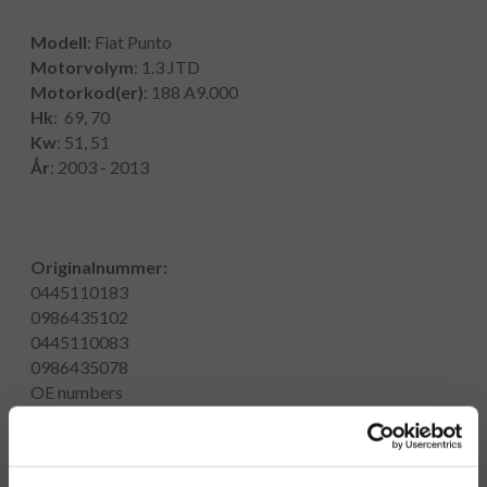
Modell
: Fiat Punto
Motorvolym
: 1.3 JTD
Motorkod(er)
: 188 A9.000
Hk
: 69, 70
Kw
: 51, 51
År
: 2003 - 2013
Originalnummer:
0445110183
0986435102
0445110083
0986435078
OE numbers
55176443
55184536
55192096