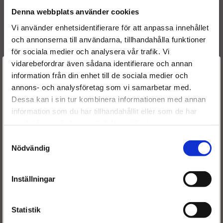
55192495
Denna webbplats använder cookies
71791255
71794071
Vi använder enhetsidentifierare för att anpassa innehållet
55184536
och annonserna till användarna, tillhandahålla funktioner
55192096
för sociala medier och analysera vår trafik. Vi
93169113
vidarebefordrar även sådana identifierare och annan
Välkommen till
93177373
information från din enhet till de sociala medier och
93183910
annons- och analysföretag som vi samarbetar med.
Dieselspecialisten.se
R1590077
Dessa kan i sin tur kombinera informationen med annan
93177373
information som du har tillhandahållit eller som de har
För att förbättra din upplevelse på vår hemsida ber vi dig
93183910
samlat in när du har använt deras tjänster.
välja vilken kategori du tillhör
0000071794966
Samtyckesval
55192495
Nödvändig
55176442
55197124
55197875
Inställningar
71793240
71794966
1538758
Statistik
9S51-9F593-BA