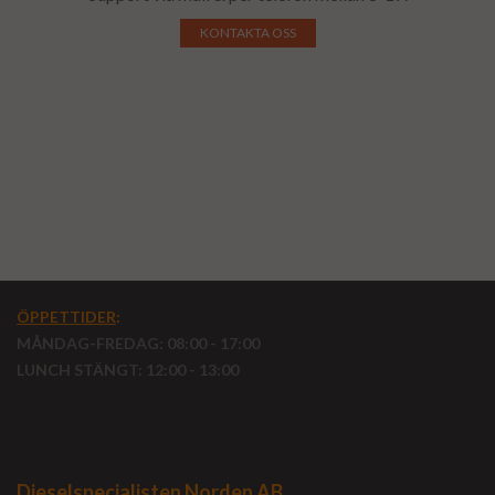
KONTAKTA OSS
ÖPPETTIDER
:
MÅNDAG-FREDAG: 08:00 - 17:00
LUNCH STÄNGT: 12:00 - 13:00
Dieselspecialisten Norden AB