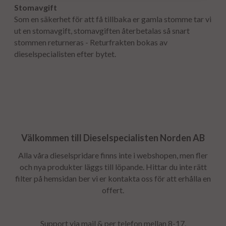
Stomavgift
Som en säkerhet för att få tillbaka er gamla stomme tar vi
ut en stomavgift, stomavgiften återbetalas så snart
stommen returneras - Returfrakten bokas av
dieselspecialisten efter bytet.
Välkommen till Dieselspecialisten Norden AB
Alla våra dieselspridare finns inte i webshopen, men fler
och nya produkter läggs till löpande. Hittar du inte rätt
filter på hemsidan ber vi er kontakta oss för att erhålla en
offert.
Support via mail & per telefon mellan 8-17.