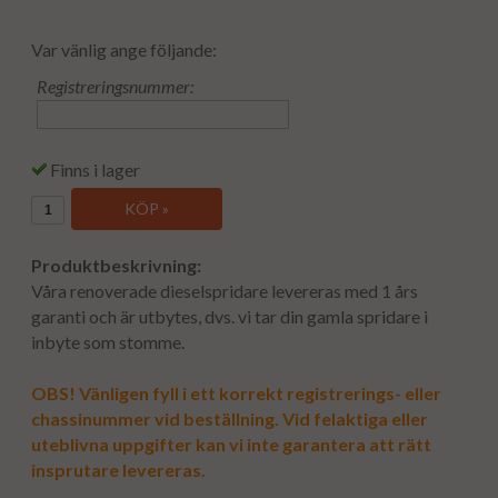
Var vänlig ange följande:
Registreringsnummer:
Finns i lager
KÖP »
Produktbeskrivning:
Våra renoverade dieselspridare levereras med 1 års
garanti och är utbytes, dvs. vi tar din gamla spridare i
inbyte som stomme.
OBS! Vänligen fyll i ett korrekt registrerings- eller
chassinummer vid beställning. Vid felaktiga eller
uteblivna uppgifter kan vi inte garantera att rätt
insprutare levereras.