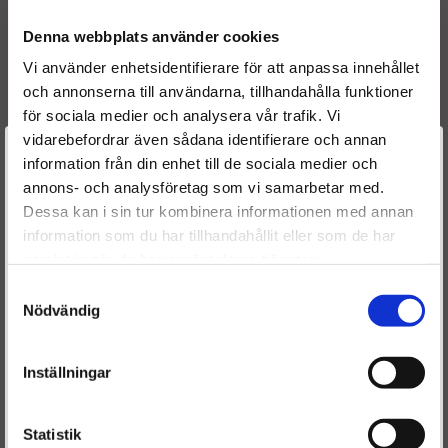
1980H2
96596666
Denna webbplats använder cookies
3M5Q 9F593 HD
FORD
Vi använder enhetsidentifierare för att anpassa innehållet
3M5Q 9F593 HB
FORD
och annonserna till användarna, tillhandahålla funktioner
RM3M5Q 9F593 HD
FORD
för sociala medier och analysera vår trafik. Vi
3M5Q9F593HD
FORD
vidarebefordrar även sådana identifierare och annan
3M5Q9F593HB
FORD
Välkommen till
information från din enhet till de sociala medier och
RM3M5Q9F593HD
FORD
annons- och analysföretag som vi samarbetar med.
1566431
FORD
Dieselspecialisten.se
Dessa kan i sin tur kombinera informationen med annan
1477146
FORD
information som du har tillhandahållit eller som de har
1347283
FORD
För att förbättra din upplevelse på vår hemsida ber vi dig
Y605-13H50-B
samlat in när du har använt deras tjänster.
välja vilken kategori du tillhör
Y60513H50B
Samtyckesval
96 556 06680
Nödvändig
16 098 49280
9655606680
Inställningar
1609849280
15310-69K00
15310 69K00 000
Statistik
1531069K00