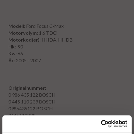
Modell
: Ford Focus C-Max
Motorvolym
: 1.6 TDCi
Motorkod(er)
: HHDA, HHDB
Hk
: 90
Kw
: 66
År
: 2005 - 2007
Originalnummer:
0 986 435 122
BOSCH
0 445 110 239
BOSCH
0986435122
BOSCH
0445110239
1980 H2
96 596 666