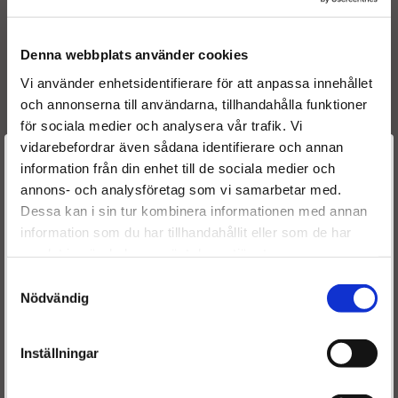
0986435501
BOSCH
0445120002
BOSCH
OE numbers
Denna webbplats använder cookies
1980 81
Vi använder enhetsidentifierare för att anpassa innehållet
1980 83
och annonserna till användarna, tillhandahålla funktioner
500313105
för sociala medier och analysera vår trafik. Vi
500384284
vidarebefordrar även sådana identifierare och annan
500313105
Välkommen till
information från din enhet till de sociala medier och
500384284
annons- och analysföretag som vi samarbetar med.
Dieselspecialisten.se
50 01 849 912
Dessa kan i sin tur kombinera informationen med annan
5001849912
information som du har tillhandahållit eller som de har
Reference numbers
För att förbättra din upplevelse på vår hemsida ber vi dig
samlat in när du har använt deras tjänster.
1980 81
välja vilken kategori du tillhör
1980 EE
Samtyckesval
1980 EC
Nödvändig
1980 83
198081
Inställningar
1980EE
1980EC