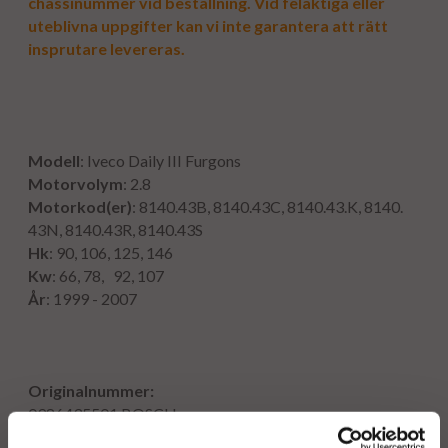
chassinummer vid beställning. Vid felaktiga eller
uteblivna uppgifter kan vi inte garantera att rätt
insprutare levereras.
Modell
: Iveco Daily III Furgons
Motorvolym
: 2.8
Motorkod(er)
: 8140.43B, 8140.43C, 8140.43.K, 8140.
43N, 8140.43R, 8140.43S
Hk
: 90, 106, 125, 146
Kw
: 66, 78, 92, 107
År
: 1999 - 2007
Originalnummer:
0986435501
BOSCH
0 445 120 002
BOSCH