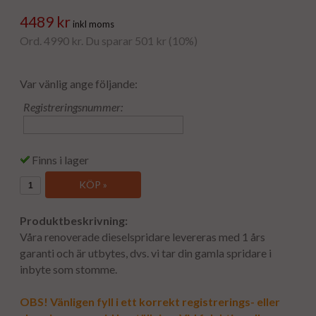
4489 kr
inkl moms
Ord. 4990 kr. Du sparar 501 kr (10%)
Var vänlig ange följande:
Registreringsnummer:
Finns i lager
KÖP »
Produktbeskrivning:
Våra renoverade dieselspridare levereras med 1 års
garanti och är utbytes, dvs. vi tar din gamla spridare i
inbyte som stomme.
OBS! Vänligen fyll i ett korrekt registrerings- eller