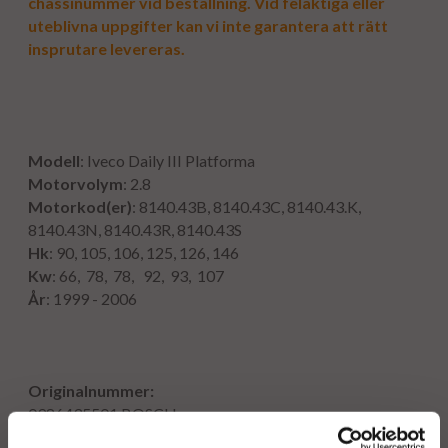
chassinummer vid beställning. Vid felaktiga eller
uteblivna uppgifter kan vi inte garantera att rätt
insprutare levereras.
Modell
: Iveco Daily III Platforma
Motorvolym
: 2.8
Motorkod(er)
: 8140.43B, 8140.43C, 8140.43.K,
8140.43N, 8140.43R, 8140.43S
Hk
: 90, 105, 106, 125, 126, 146
Kw
: 66, 78, 78, 92, 93, 107
År
: 1999 - 2006
Originalnummer:
0986435501
BOSCH
0 445 120 002
BOSCH