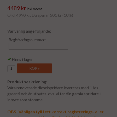
4489 kr
inkl moms
Ord. 4990 kr. Du sparar 501 kr (10%)
Var vänlig ange följande:
Registreringsnummer:
Finns i lager
KÖP »
Produktbeskrivning:
Våra renoverade dieselspridare levereras med 1 års
garanti och är utbytes, dvs. vi tar din gamla spridare i
inbyte som stomme.
OBS! Vänligen fyll i ett korrekt registrerings- eller