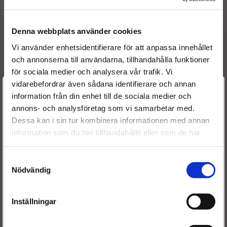
0986435501
BOSCH
0445120002
BOSCH
OE numbers
Denna webbplats använder cookies
1980 81
Vi använder enhetsidentifierare för att anpassa innehållet
1980 83
och annonserna till användarna, tillhandahålla funktioner
500313105
för sociala medier och analysera vår trafik. Vi
500384284
vidarebefordrar även sådana identifierare och annan
500313105
Välkommen till
information från din enhet till de sociala medier och
500384284
annons- och analysföretag som vi samarbetar med.
Dieselspecialisten.se
50 01 849 912
Dessa kan i sin tur kombinera informationen med annan
5001849912
information som du har tillhandahållit eller som de har
Reference numbers
För att förbättra din upplevelse på vår hemsida ber vi dig
samlat in när du har använt deras tjänster.
1980 81
välja vilken kategori du tillhör
1980 EE
Samtyckesval
1980 EC
Nödvändig
1980 83
198081
Inställningar
1980EE
1980EC