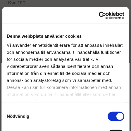
Kw
: 180
År
: 1998 - 2003
Denna webbplats använder cookies
Originalnummer:
5236050
Vi använder enhetsidentifierare för att anpassa innehållet
500324435
och annonserna till användarna, tillhandahålla funktioner
500363382
för sociala medier och analysera vår trafik. Vi
99445057
vidarebefordrar även sådana identifierare och annan
99485546
Välkommen till
information från din enhet till de sociala medier och
0986441002
annons- och analysföretag som vi samarbetar med.
Dieselspecialisten.se
0414700002
Dessa kan i sin tur kombinera informationen med annan
0414700002R
information som du har tillhandahållit eller som de har
För att förbättra din upplevelse på vår hemsida ber vi dig
samlat in när du har använt deras tjänster.
välja vilken kategori du tillhör
Samtyckesval
Nödvändig
Frakt:
Fri frakt både tur & retur.