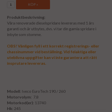
KÖP »
Produktbeskrivning:
Våra renoverade dieselspridare levereras med 1 års
garanti och är utbytes, dvs. vi tar din gamla spridare i
inbyte som stomme.
OBS! Vänligen fyll i ett korrekt registrerings- eller
chassinummer vid beställning. Vid felaktiga eller
uteblivna uppgifter kan vi inte garantera att rätt
insprutare levereras.
Modell
: Iveco EuroTech 190 / 260
Motorvolym
: 7.8
Motorkod(er)
: 13740
Hk
: 245