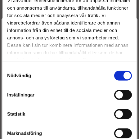
Vi använder enhetsidentifierare för att anpassa innehållet
6120700087
och annonserna till användarna, tillhandahålla funktioner
A61207000870080
för sociala medier och analysera vår trafik. Vi
0445110097
vidarebefordrar även sådana identifierare och annan
Välkommen till
0445110189
information från din enhet till de sociala medier och
0445110190
annons- och analysföretag som vi samarbetar med.
Dieselspecialisten.se
0445110098
Dessa kan i sin tur kombinera informationen med annan
information som du har tillhandahållit eller som de har
För att förbättra din upplevelse på vår hemsida ber vi dig
0 445 110 108
samlat in när du har använt deras tjänster.
välja vilken kategori du tillhör
0 445 110 107
Samtyckesval
0 986 435 056
Nödvändig
0 986 435 055
0 986 435 048
0 986 435 047
Inställningar
0 986 435 040
0 986 435 039
0 986 435 065
Statistik
0445110097
0445110189
Marknadsföring
0445110190