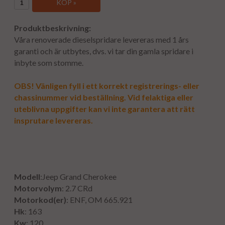
KÖP »
Produktbeskrivning:
Våra renoverade dieselspridare levereras med 1 års
garanti och är utbytes, dvs. vi tar din gamla spridare i
inbyte som stomme.
OBS! Vänligen fyll i ett korrekt registrerings- eller
chassinummer vid beställning. Vid felaktiga eller
uteblivna uppgifter kan vi inte garantera att rätt
insprutare levereras.
Modell
:Jeep Grand Cherokee
Motorvolym
: 2.7 CRd
Motorkod(er)
:
ENF, OM 665.921
Hk
: 163
Kw
: 120