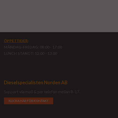
ÖPPETTIDER
:
MÅNDAG-FREDAG: 08:00 - 17:00
LUNCH STÄNGT: 12:00 - 13:00
Dieselspecialisten Norden AB
Support via mail & per telefon mellan 8-17.
KLICKA HÄR FÖR KONTAKT