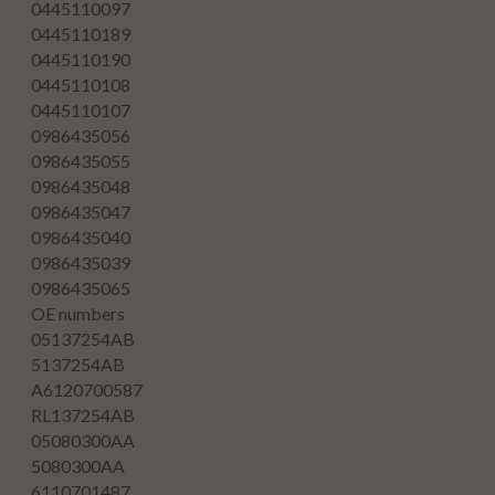
0445110097
0445110189
0445110190
0445110108
0445110107
0986435056
0986435055
0986435048
0986435047
0986435040
0986435039
0986435065
OE numbers
05137254AB
5137254AB
A6120700587
RL137254AB
05080300AA
5080300AA
6110701487