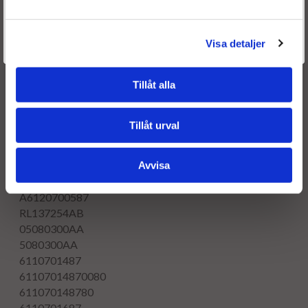
0445110108
0445110107
Är du en återkommande kund & önskar logga in?
0986435056
Välkommen tillbaka! Klicka här för att komma till dina sidor.
Visa detaljer
Givetvis går det även bra att handla utan att logga in.
0986435055
0986435048
Tillåt alla
0986435047
0986435040
0986435039
Tillåt urval
0986435065
OE numbers
05137254AB
Avvisa
5137254AB
A6120700587
RL137254AB
05080300AA
5080300AA
6110701487
61107014870080
611070148780
6110701687