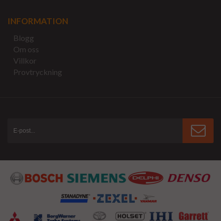
INFORMATION
Blogg
Om oss
Villkor
Provtryckning