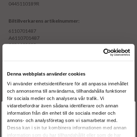
0445110189R
Biltillverkarens artikelnummer:
6110701487
A6110701487
0986435055
PCRI110189
Denna webbplats använder cookies
Motorkod(er):
Vi använder enhetsidentifierare för att anpassa innehållet
OM611981DELA
och annonserna till användarna, tillhandahålla funktioner
för sociala medier och analysera vår trafik. Vi
vidarebefordrar även sådana identifierare och annan
Tillverkningsdatum:
2000 - 2006
Välkommen till
information från din enhet till de sociala medier och
Motorstyrka:
80 kW
annons- och analysföretag som vi samarbetar med.
Dieselspecialisten.se
Motorvolym (l/ccm):
2.2
Dessa kan i sin tur kombinera informationen med annan
information som du har tillhandahållit eller som de har
Antal cylindrar:
4