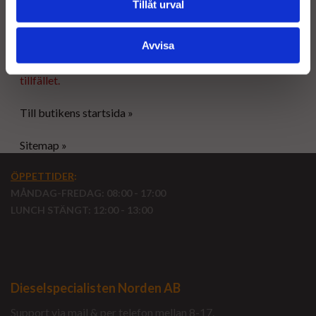
Tillåt urval
försäljningsvillkor.
Avvisa
Tyvärr ingår inte denna produkt i vårt sortiment för
tillfället.
Till butikens startsida »
Sitemap »
ÖPPETTIDER
:
MÅNDAG-FREDAG: 08:00 - 17:00
LUNCH STÄNGT: 12:00 - 13:00
Dieselspecialisten Norden AB
Support via mail & per telefon mellan 8-17.