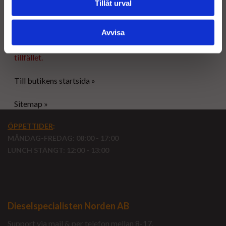
Tillåt urval
försäljningsvillkor.
Avvisa
Tyvärr ingår inte denna produkt i vårt sortiment för
tillfället.
Till butikens startsida »
Sitemap »
ÖPPETTIDER
:
MÅNDAG-FREDAG: 08:00 - 17:00
LUNCH STÄNGT: 12:00 - 13:00
Dieselspecialisten Norden AB
Support via mail & per telefon mellan 8-17.