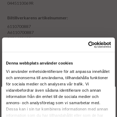
0445110069R
Biltillverkarens artikelnummer:
6110700887
A6110700887
0986435158
PCRI110069
Denna webbplats använder cookies
Motorkod(er):
Vi använder enhetsidentifierare för att anpassa innehållet
OM611987
och annonserna till användarna, tillhandahålla funktioner
för sociala medier och analysera vår trafik. Vi
vidarebefordrar även sådana identifierare och annan
Tillverkningsdatum:
2000 - 2006
Välkommen till
information från din enhet till de sociala medier och
Motorstyrka:
60 kW
annons- och analysföretag som vi samarbetar med.
Dieselspecialisten.se
Motorvolym (l/ccm):
2.2
Dessa kan i sin tur kombinera informationen med annan
information som du har tillhandahållit eller som de har
Antal cylindrar:
4