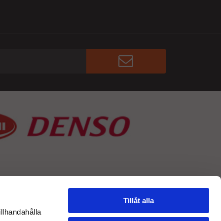
Tillåt alla
illhandahålla