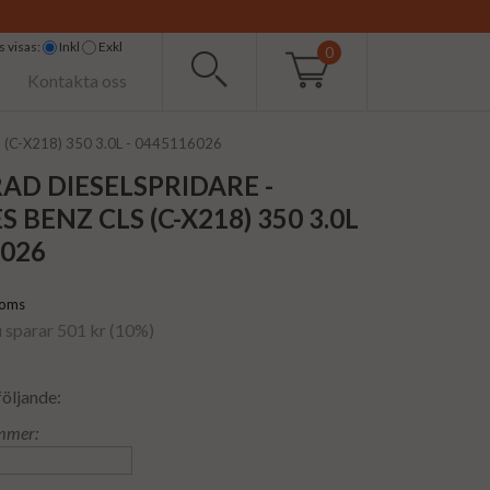
 visas:
Inkl
Exkl
0
Kontakta oss
S (C-X218) 350 3.0L - 0445116026
AD DIESELSPRIDARE -
 BENZ CLS (C-X218) 350 3.0L
6026
moms
u sparar 501 kr (10%)
följande:
mmer: