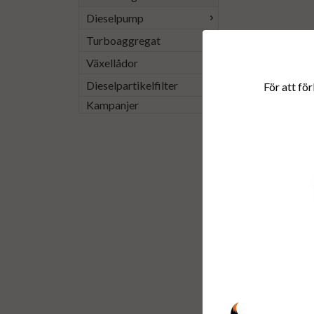
Dieselpump
Turboaggregat
Växellådor
Dieselpartikelfilter
För att för
Kampanjer