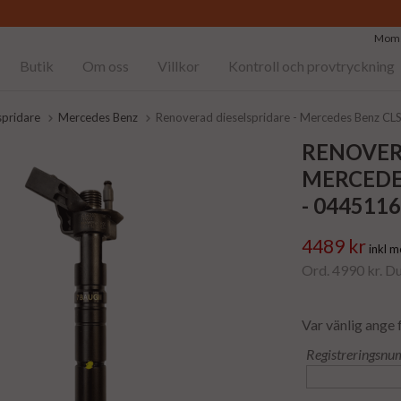
Moms
Butik
Om oss
Villkor
Kontroll och provtryckning
spridare
Mercedes Benz
Renoverad dieselspridare - Mercedes Benz CL
RENOVER
MERCEDES
- 044511
4489 kr
inkl 
Ord. 4990 kr. D
Var vänlig ange 
Registreringsnu