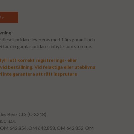
 »
vning:
dieselspridare levereras med 1 års garanti och
 vi tar din gamla spridare i inbyte som stomme.
yll i ett korrekt registrerings- eller
d beställning. Vid felaktiga eller uteblivna
i inte garantera att rätt insprutare
des Benz CLS (C-X218)
350 3.0L
: OM 642.854, OM 642.858, OM 642.852, OM