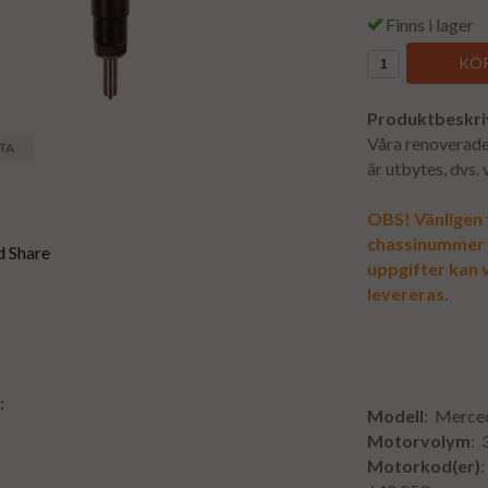
Finns i lager
KÖP
Produktbeskri
Våra renoverade 
STA
är utbytes, dvs.
OBS! Vänligen f
chassinummer vi
uppgifter kan v
levereras.
:
Modell
: Merce
Motorvolym
: 
Motorkod(er)