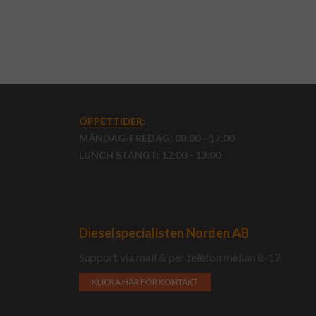
ÖPPETTIDER
:
MÅNDAG-FREDAG: 08:00 - 17:00
LUNCH STÄNGT: 12:00 - 13:00
Dieselspecialisten Norden AB
Support via mail & per telefon mellan 8-17.
KLICKA HÄR FÖR KONTAKT