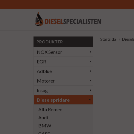
Startsida
Diesel
PRODUKTER
NOX Sensor
EGR
Adblue
Motorer
Insug
Dieselspridare
Alfa Romeo
Audi
BMW
CASE