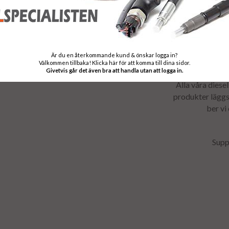
Är du en återkommande kund & önskar logga in?
Välkommen tillbaka! Klicka här för att komma till dina sidor.
Välkomme
Givetvis går det även bra att handla utan att logga in.
Alla våra diese
produkter läggs 
ber vi
Supp