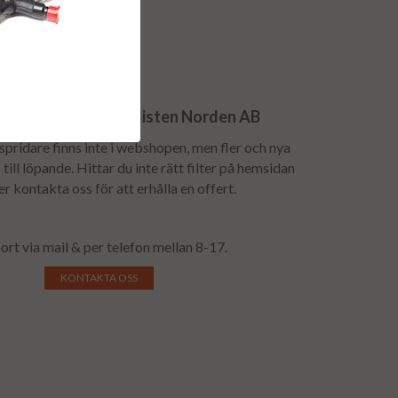
n till Dieselspecialisten Norden AB
lspridare finns inte i webshopen, men fler och nya
till löpande. Hittar du inte rätt filter på hemsidan
 er kontakta oss för att erhålla en offert.
ort via mail & per telefon mellan 8-17.
KONTAKTA OSS