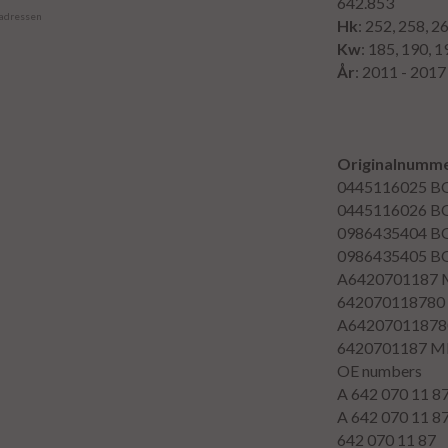
642.853
 adressen
Hk
: 252, 258, 2
Kw
: 185, 190, 1
År
: 2011 - 2017
Originalnumme
0445116025
B
0445116026
B
0986435404
B
0986435405
B
A6420701187
642070118780
A64207011878
6420701187
M
OE numbers
A 642 070 11 8
A 642 070 11 8
642 070 11 87