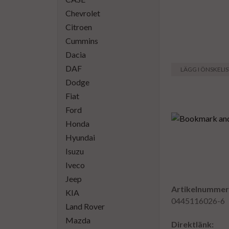
Chevrolet
Citroen
Cummins
Dacia
DAF
LÄGG I ÖNSKELI
Dodge
Fiat
Ford
Honda
Hyundai
Isuzu
Iveco
Jeep
Artikelnummer
KIA
0445116026-6
Land Rover
Mazda
Direktlänk: