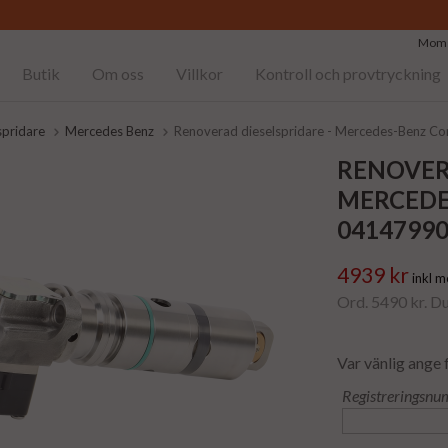
Moms
Butik
Om oss
Villkor
Kontroll och provtryckning
spridare
Mercedes Benz
Renoverad dieselspridare - Mercedes-Benz C
RENOVER
MERCEDE
0414799
4939 kr
inkl 
Ord. 5490 kr. D
Var vänlig ange 
Registreringsnu