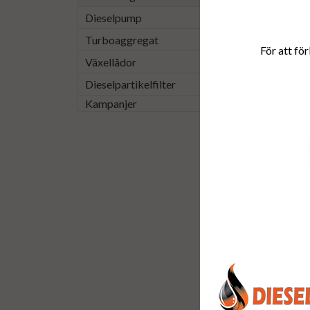
Dieselpump
Turboaggregat
För att för
Växellådor
Dieselpartikelfilter
Kampanjer