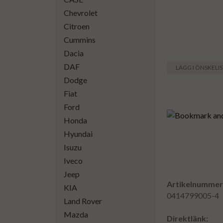
Chevrolet
Citroen
Cummins
Dacia
DAF
LÄGG I ÖNSKELI
Dodge
Fiat
Ford
Honda
Hyundai
Isuzu
Iveco
Jeep
Artikelnummer
KIA
0414799005-4
Land Rover
Mazda
Direktlänk: