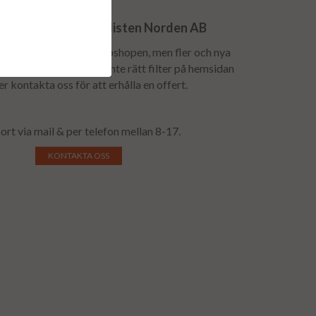
n till Dieselspecialisten Norden AB
lspridare finns inte i webshopen, men fler och nya
till löpande. Hittar du inte rätt filter på hemsidan
 er kontakta oss för att erhålla en offert.
ort via mail & per telefon mellan 8-17.
KONTAKTA OSS