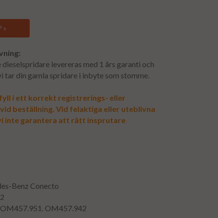
 »
vning:
dieselspridare levereras med 1 års garanti och
 vi tar din gamla spridare i inbyte som stomme.
yll i ett korrekt registrerings- eller
d beställning. Vid felaktiga eller uteblivna
i inte garantera att rätt insprutare
des-Benz Conecto
12
: OM457.951. OM457.942