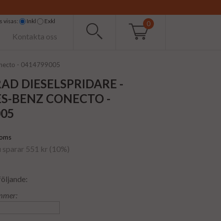
 visas:
Inkl
Exkl
0
Kontakta oss
onecto - 0414799005
AD DIESELSPRIDARE -
S-BENZ CONECTO -
005
moms
u sparar 551 kr (10%)
följande:
mmer: