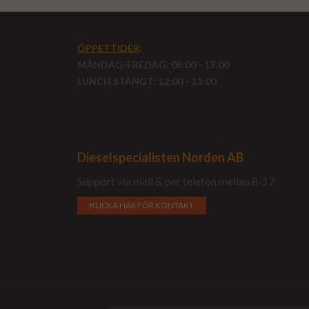
ÖPPETTIDER
:
MÅNDAG-FREDAG: 08:00 - 17:00
LUNCH STÄNGT: 12:00 - 13:00
Dieselspecialisten Norden AB
Support via mail & per telefon mellan 8-17.
KLICKA HÄR FÖR KONTAKT