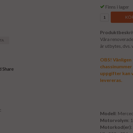
Finns i lager
KÖP
Produktbeskri
Våra renoverade 
STA
är utbytes, dvs.
OBS! Vänligen f
chassinummer vi
uppgifter kan v
levereras.
:
Modell
: Merce
Motorvolym
: 
Motorkod(er)