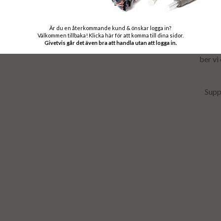
Välkomme
Är du en återkommande kund & önskar logga in?
Alla våra diese
Välkommen tillbaka! Klicka här för att komma till dina sidor.
Givetvis går det även bra att handla utan att logga in.
produkter läggs 
ber vi
Supp