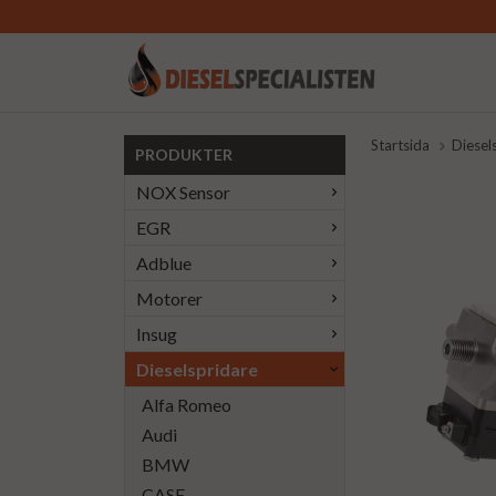
Startsida
Diesel
PRODUKTER
NOX Sensor
EGR
Adblue
Motorer
Insug
Dieselspridare
Alfa Romeo
Audi
BMW
CASE