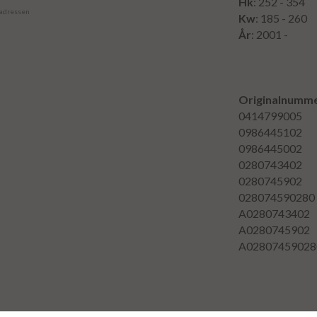
Hk
: 252 - 354
 adressen
Kw
: 185 - 260
År
: 2001 -
Originalnumme
0414799005
0986445102
0986445002
0280743402
0280745902
028074590280
A0280743402
A0280745902
A02807459028