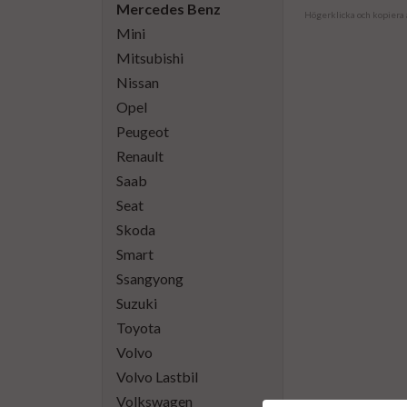
Mercedes Benz
Högerklicka och kopiera
Mini
Mitsubishi
Nissan
Opel
Peugeot
Renault
Saab
Seat
Skoda
Smart
Ssangyong
Suzuki
Toyota
Volvo
Volvo Lastbil
Volkswagen