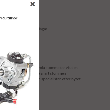
r & retur.
 du tillhör
ormalt ca är 2-5 arbetsdagar.
anti.
för att få tillbaka er gamla stomme tar vi ut en
mavgiften återbetalas så snart stommen
urfrakten bokas av dieselspecialisten efter bytet.