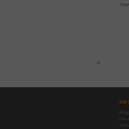
Supp
A
INF
Blog
Om 
Villk