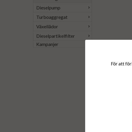
Dieselpump
Turboaggregat
Växellådor
Dieselpartikelfilter
Kampanjer
För att för