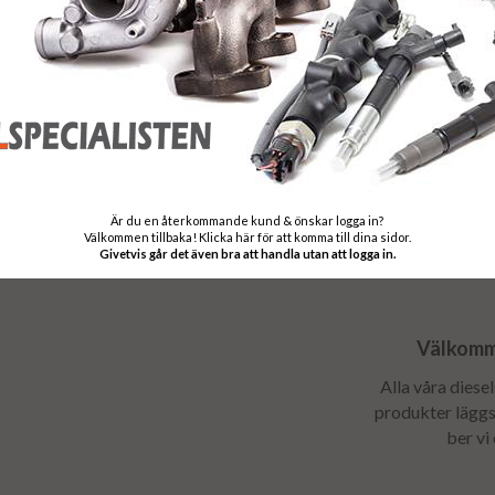
Garanti:
12 månaders gar
Stomavgift
Som en säkerhet 
stomavgift, sto
returneras - Ret
Är du en återkommande kund & önskar logga in?
Välkommen tillbaka! Klicka här för att komma till dina sidor.
Givetvis går det även bra att handla utan att logga in.
Välkomme
Alla våra diese
produkter läggs 
ber vi