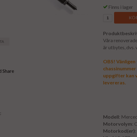
Finns i lager
KÖP
Produktbeskri
Våra renoverade 
STA
är utbytes, dvs.
OBS! Vänligen f
chassinummer vi
uppgifter kan v
levereras.
:
Modell
: Merce
1
Motorvolym
: 
Motorkod(er)