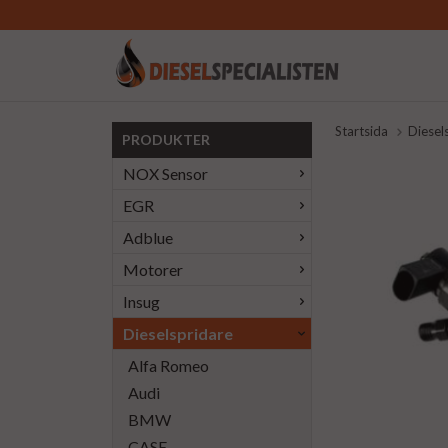
Startsida
Diesel
PRODUKTER
NOX Sensor
EGR
Adblue
Motorer
Insug
Dieselspridare
Alfa Romeo
Audi
BMW
CASE