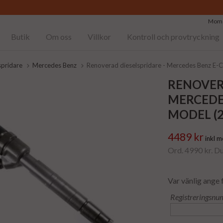
Moms
Butik
Om oss
Villkor
Kontroll och provtryckning
spridare
Mercedes Benz
Renoverad dieselspridare - Mercedes Benz E-
RENOVER
MERCEDES
MODEL (21
4489 kr
inkl 
Ord. 4990 kr. D
Var vänlig ange 
Registreringsnu