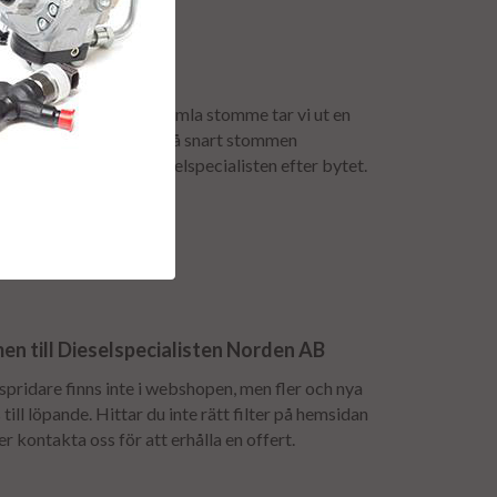
anti.
för att få tillbaka er gamla stomme tar vi ut en
mavgiften återbetalas så snart stommen
urfrakten bokas av dieselspecialisten efter bytet.
n till Dieselspecialisten Norden AB
lspridare finns inte i webshopen, men fler och nya
till löpande. Hittar du inte rätt filter på hemsidan
 er kontakta oss för att erhålla en offert.