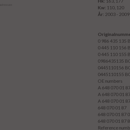
Hk
: 163, 177
 adressen
Kw
: 110, 120
År
: 2003 - 2009
Originalnumme
0 986 435 135
0 445 110 156
0 445 110 155
0986435135
B
0445110156
B
0445110155
B
OE numbers
A 648 070 01 8
A 648 070 01 8
A 648 070 01 8
648 070 01 87
648 070 01 87 
648 070 01 87 
Reference numb