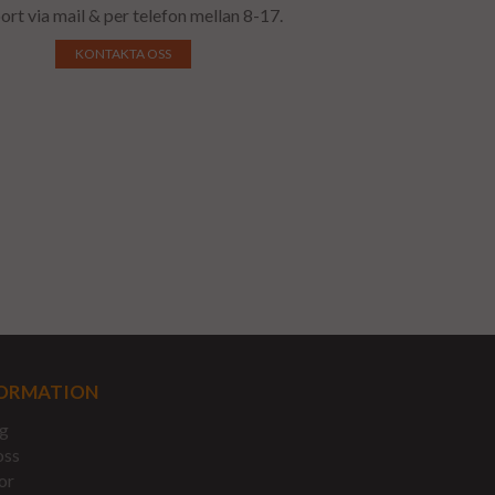
ort via mail & per telefon mellan 8-17.
KONTAKTA OSS
ORMATION
g
oss
or