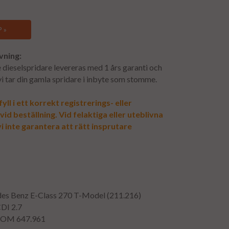
 »
vning:
dieselspridare levereras med 1 års garanti och
 vi tar din gamla spridare i inbyte som stomme.
yll i ett korrekt registrerings- eller
d beställning. Vid felaktiga eller uteblivna
i inte garantera att rätt insprutare
des Benz E-Class 270 T-Model (211.216)
CDI 2.7
: OM 647.961