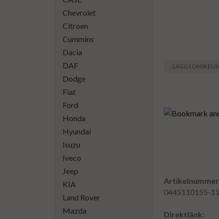
Chevrolet
Citroen
Cummins
Dacia
DAF
LÄGG I ÖNSKELI
Dodge
Fiat
Ford
Honda
Hyundai
Isuzu
Iveco
Jeep
Artikelnummer
KIA
0445110155-1
Land Rover
Mazda
Direktlänk: