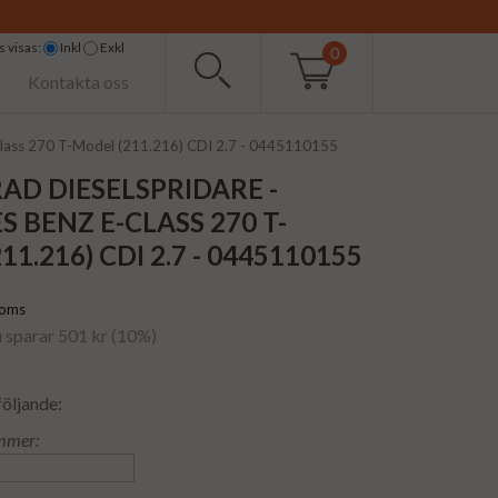
 visas:
Inkl
Exkl
0
Kontakta oss
Class 270 T-Model (211.216) CDI 2.7 - 0445110155
AD DIESELSPRIDARE -
 BENZ E-CLASS 270 T-
1.216) CDI 2.7 - 0445110155
moms
u sparar 501 kr (10%)
följande:
mmer: