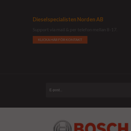
Dieselspecialisten Norden AB
Support via mail & per telefon mellan 8-17.
KLICKA HÄR FÖR KONTAKT