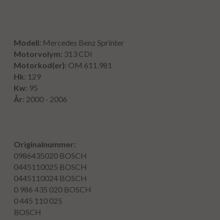
Modell
: Mercedes Benz Sprinter
Motorvolym
: 313 CDI
Motorkod(er)
: OM 611.981
Hk
: 129
Kw
: 95
År
: 2000 - 2006
Originalnummer:
0986435020
BOSCH
0445110025
BOSCH
0445110024
BOSCH
0 986 435 020
BOSCH
0 445 110 025
BOSCH