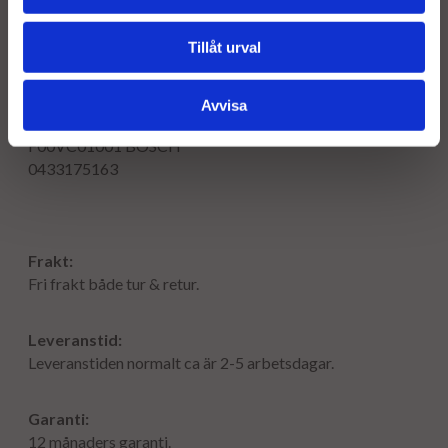
0986435041
BOSCH
0986435042
BOSCH
Tillåt urval
0986435061
BOSCH
0986435062
BOSCH
0986435071
BOSCH
Avvisa
0986435072
BOSCH
F00VC01001
BOSCH
0433175163
Frakt:
Fri frakt både tur & retur.
Leveranstid:
Leveranstiden normalt ca är 2-5 arbetsdagar.
Garanti:
12 månaders garanti.