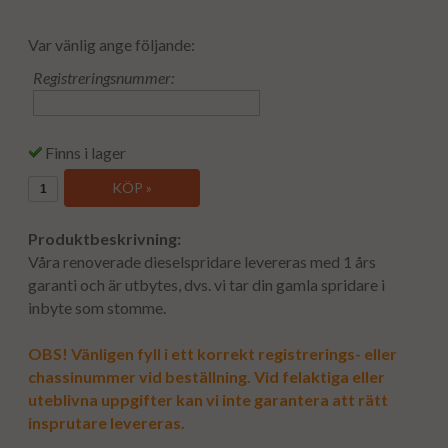
Var vänlig ange följande:
Registreringsnummer:
Finns i lager
KÖP »
Produktbeskrivning:
Våra renoverade dieselspridare levereras med 1 års
garanti och är utbytes, dvs. vi tar din gamla spridare i
inbyte som stomme.
OBS! Vänligen fyll i ett korrekt registrerings- eller
chassinummer vid beställning. Vid felaktiga eller
uteblivna uppgifter kan vi inte garantera att rätt
insprutare levereras.