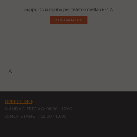
Support via mail & per telefon mellan 8-17.
KONTAKTA OSS
A
ÖPPETTIDER
:
MÅNDAG-FREDAG: 08:00 - 17:00
LUNCH STÄNGT: 12:00 - 13:00