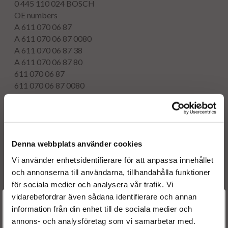
0 445 110 024
BOSCH
OE numbers
A 611 070 06 87
A 611 070 06 87 0080
A 611 070 06 87 38
A 611 070 06 87 80
611 070 06 87
611 070 06 87 0080
611 070 06 87 38
611 070 06 87 80
Reference numbers
A6110700687
MERCEDES BENZ
A611070068780
MERCEDES BENZ
Denna webbplats använder cookies
A611070068738
MERCEDES BENZ
Vi använder enhetsidentifierare för att anpassa innehållet
61107006870080
MERCEDES BENZ
och annonserna till användarna, tillhandahålla funktioner
6110700687
MERCEDES BENZ
för sociala medier och analysera vår trafik. Vi
611070068780
MERCEDES BENZ
vidarebefordrar även sådana identifierare och annan
A61107006870080
MERCEDES BENZ
Välkommen till
information från din enhet till de sociala medier och
611070068738
MERCEDES BENZ
annons- och analysföretag som vi samarbetar med.
Dieselspecialisten.se
A6110700687
MERCEDES BENZ