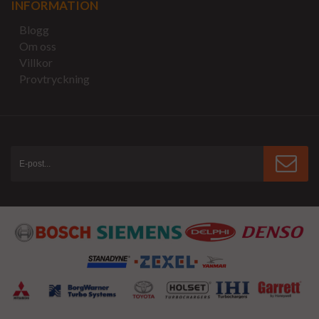
INFORMATION
Blogg
Om oss
Villkor
Provtryckning