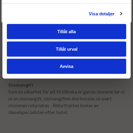
Är du en återkommande kund & önskar logga in?
Välkommen tillbaka! Klicka här för att komma till dina sidor.
Visa detaljer
Frakt:
Givetvis går det även bra att handla utan att logga in.
Fri frakt både tur & retur.
Tillåt alla
Leveranstid:
Leveranstiden normalt ca är 2-5 arbetsdagar.
Tillåt urval
Garanti:
Avvisa
12 månaders garanti.
Stomavgift
Som en säkerhet för att få tillbaka er gamla stomme tar vi
ut en stomavgift, stomavgiften återbetalas så snart
stommen returneras - Returfrakten bokas av
dieselspecialisten efter bytet.