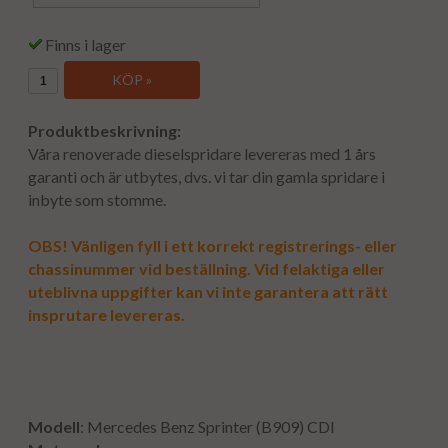
Finns i lager
KÖP »
Produktbeskrivning:
Våra renoverade dieselspridare levereras med 1 års
garanti och är utbytes, dvs. vi tar din gamla spridare i
inbyte som stomme.
OBS! Vänligen fyll i ett korrekt registrerings- eller
chassinummer vid beställning. Vid felaktiga eller
uteblivna uppgifter kan vi inte garantera att rätt
insprutare levereras.
Modell
: Mercedes Benz Sprinter (B909) CDI