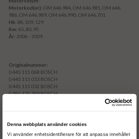
Motorvolym
:
Motorkod(er)
: OM 646.984, OM 646.985, OM 646.
986, OM 646.989, OM 646.990, OM 646.701
Hk
: 88, 109, 129
Kw
: 65, 80, 95
År
: 2006 - 2009
Originalnummer:
0 445 115 068
BOSCH
0 445 115 033
BOSCH
0 445 115 032
BOSCH
0 986 435 389
BOSCH
0 445 115 074
BOSCH
0 986 435 356
BOSCH
0 445 115 073
BOSCH
0 445 115 069
BOSCH
Denna webbplats använder cookies
0445115068
BOSCH
Vi använder enhetsidentifierare för att anpassa innehållet
0445115033
BOSCH