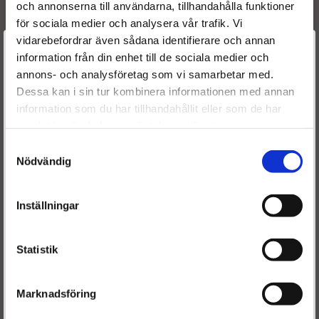
och annonserna till användarna, tillhandahålla funktioner
0445115032
BOSCH
för sociala medier och analysera vår trafik. Vi
0986435389
BOSCH
vidarebefordrar även sådana identifierare och annan
0445115074
BOSCH
Välkommen till
information från din enhet till de sociala medier och
0986435356
BOSCH
annons- och analysföretag som vi samarbetar med.
0445115073
BOSCH
Dieselspecialisten.se
Dessa kan i sin tur kombinera informationen med annan
0445115069
BOSCH
A 646 070 11 87
MERCEDES BENZ
information som du har tillhandahållit eller som de har
För att förbättra din upplevelse på vår hemsida ber vi dig
646 070 15 87
MERCEDES BENZ
samlat in när du har använt deras tjänster.
välja vilken kategori du tillhör
646 070 14 87
MERCEDES BENZ
Samtyckesval
646 070 11 87
MERCEDES BENZ
Nödvändig
A 646 070 15 87
MERCEDES BENZ
A 646 070 14 87
MERCEDES BENZ
Inställningar
A6460701187
MERCEDES BENZ
6460701587
MERCEDES BENZ
6460701487
MERCEDES BENZ
Statistik
6460701187
MERCEDES BENZ
A6460701587
MERCEDES BENZ
A6460701487
MERCEDES BENZ
Marknadsföring