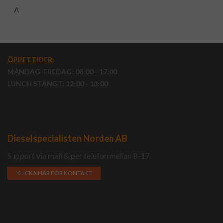
A
ÖPPETTIDER
:
MÅNDAG-FREDAG: 08:00 - 17:00
LUNCH STÄNGT: 12:00 - 13:00
Dieselspecialisten Norden AB
Support via mail & per telefon mellan 8-17.
KLICKA HÄR FÖR KONTAKT