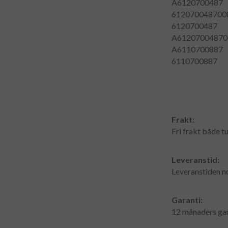
A6120700487
612070048700
6120700487
A61207004870
A6110700887
6110700887
Frakt:
Fri frakt både tu
Leveranstid:
Leveranstiden n
Garanti:
12 månaders gar