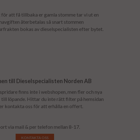
för att få tillbaka er gamla stomme tar vi ut en
mavgiften återbetalas så snart stommen
urfrakten bokas av dieselspecialisten efter bytet.
n till Dieselspecialisten Norden AB
lspridare finns inte i webshopen, men fler och nya
till löpande. Hittar du inte rätt filter på hemsidan
 er kontakta oss för att erhålla en offert.
ort via mail & per telefon mellan 8-17.
KONTAKTA OSS