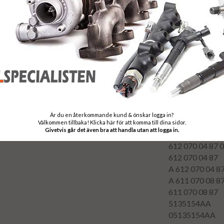
612 070 04 87
612 070 04 87 
612 070 04 87 
R5135154AB
Trade numbers
0 986 435 158
0 986 435 164
Reference numb
0445110070
B
5135 154AA
Är du en återkommande kund & önskar logga in?
05135 154AA
Välkommen tillbaka! Klicka här för att komma till dina sidor.
Givetvis går det även bra att handla utan att logga in.
A 612 070 04 8
612 070 04 87 
612 070 04 87
A 612 070 04 8
A 611 070 08 8
611 070 08 87
5135154AA
05135154AA