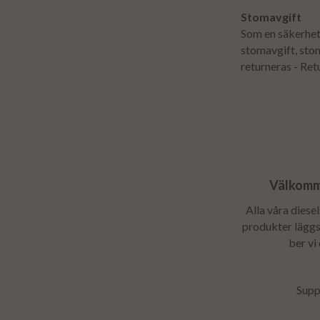
Stomavgift
Som en säkerhet 
stomavgift, sto
returneras - Ret
Välkomme
Alla våra diese
produkter läggs 
ber vi
Supp