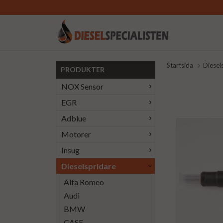
Startsida
Diesel
PRODUKTER
NOX Sensor
EGR
Adblue
Motorer
Insug
Dieselspridare
Alfa Romeo
Audi
BMW
CASE