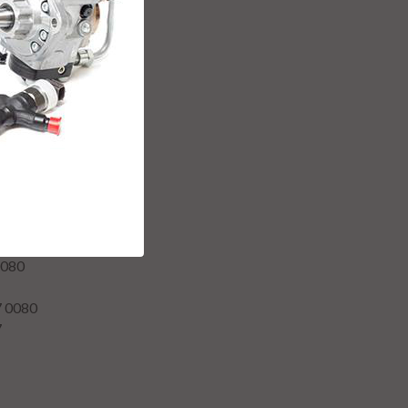
0080
80
ers
OSCH
7
0080
7 0080
7