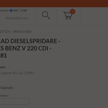
 visas:
Inkl
Exkl
0
Kontakta oss
 220 CDI - 0445110181
AD DIESELSPRIDARE -
 BENZ V 220 CDI -
181
moms
u sparar 451 kr (10%)
följande:
mmer: