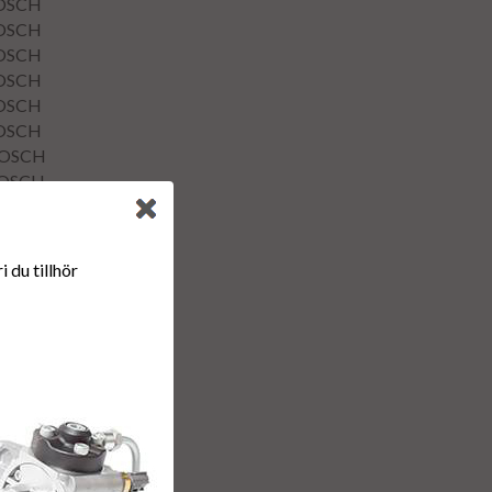
OSCH
OSCH
OSCH
OSCH
OSCH
OSCH
OSCH
OSCH
DODGE
DODGE
 du tillhör
ODGE
7
7 80
7
7 0080
7 80
80