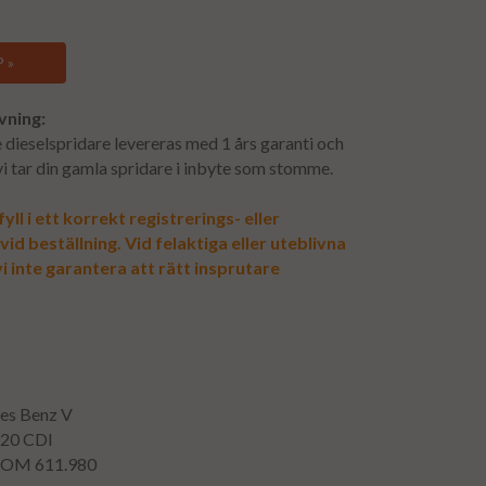
 »
vning:
dieselspridare levereras med 1 års garanti och
 vi tar din gamla spridare i inbyte som stomme.
yll i ett korrekt registrerings- eller
d beställning. Vid felaktiga eller uteblivna
i inte garantera att rätt insprutare
es Benz V
220 CDI
: OM 611.980