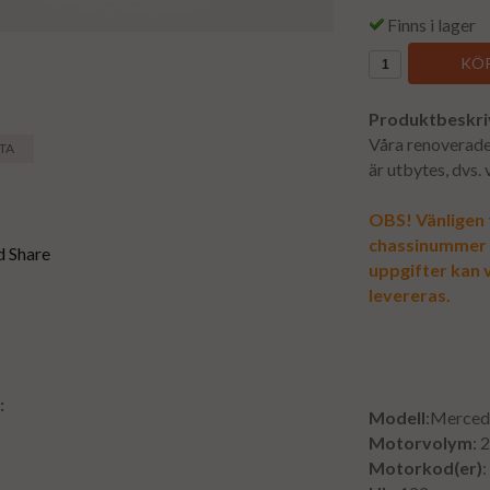
Finns i lager
KÖP
Produktbeskri
Våra renoverade 
STA
är utbytes, dvs.
OBS! Vänligen f
chassinummer vi
uppgifter kan v
levereras.
:
Modell
:Merced
Motorvolym
: 
Motorkod(er)