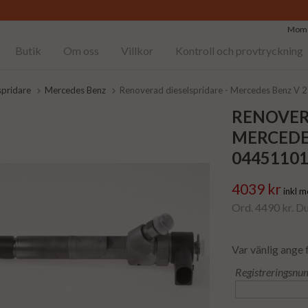
Moms
Butik
Om oss
Villkor
Kontroll och provtryckning
spridare
Mercedes Benz
Renoverad dieselspridare - Mercedes Benz V
RENOVER
MERCEDES
0445110
4039 kr
inkl 
Ord. 4490 kr. D
Var vänlig ange 
Registreringsnu