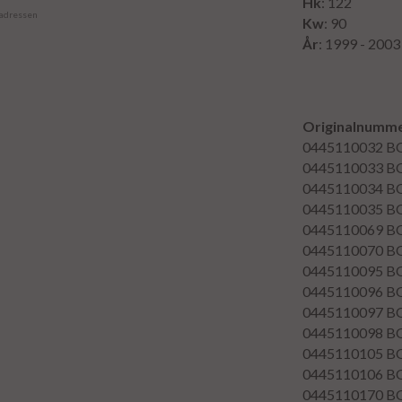
Hk
: 122
 adressen
Kw
: 90
År
: 1999 - 2003
Originalnumme
0445110032
B
0445110033
B
0445110034
B
0445110035
B
0445110069
B
0445110070
B
0445110095
B
0445110096
B
0445110097
B
0445110098
B
0445110105
B
0445110106
B
0445110170
B