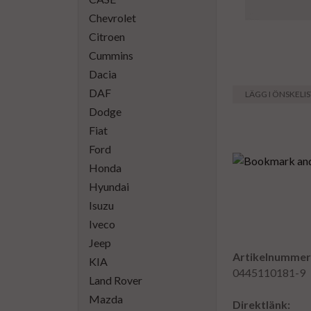
Chevrolet
Citroen
Cummins
Dacia
DAF
LÄGG I ÖNSKELI
Dodge
Fiat
Ford
Honda
Hyundai
Isuzu
Iveco
Jeep
Artikelnummer
KIA
0445110181-9
Land Rover
Mazda
Direktlänk: