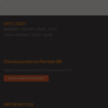
ÖPPETTIDER
:
MÅNDAG-FREDAG: 08:00 - 17:00
LUNCH STÄNGT: 12:00 - 13:00
Dieselspecialisten Norden AB
Support via mail & per telefon mellan 8-17.
KLICKA HÄR FÖR KONTAKT
INFORMATION