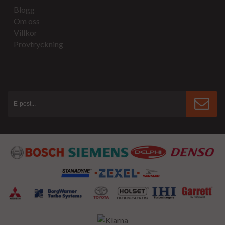
Blogg
Om oss
Villkor
Provtryckning