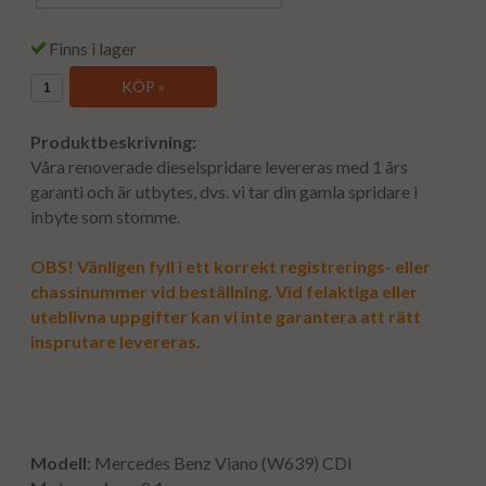
Finns i lager
KÖP »
Produktbeskrivning:
Våra renoverade dieselspridare levereras med 1 års
garanti och är utbytes, dvs. vi tar din gamla spridare i
inbyte som stomme.
OBS! Vänligen fyll i ett korrekt registrerings- eller
chassinummer vid beställning. Vid felaktiga eller
uteblivna uppgifter kan vi inte garantera att rätt
insprutare levereras.
Modell
: Mercedes Benz Viano (W639) CDI