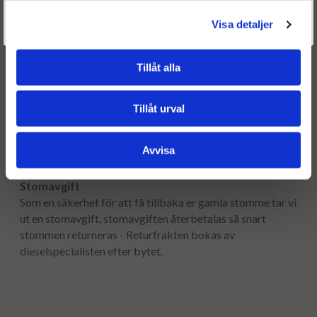
Är du en återkommande kund & önskar logga in?
Frakt:
Välkommen tillbaka! Klicka här för att komma till dina sidor.
Visa detaljer
Givetvis går det även bra att handla utan att logga in.
Fri frakt både tur & retur.
Tillåt alla
Leveranstid:
Leveranstiden normalt ca är 2-5 arbetsdagar.
Tillåt urval
Garanti:
12 månaders garanti.
Avvisa
Stomavgift
Som en säkerhet för att få tillbaka er gamla stomme tar vi
ut en stomavgift, stomavgiften återbetalas så snart
stommen returneras - Returfrakten bokas av
dieselspecialisten efter bytet.