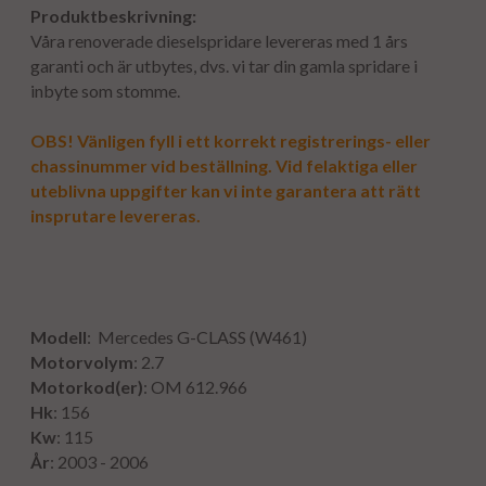
Produktbeskrivning:
Våra renoverade dieselspridare levereras med 1 års
garanti och är utbytes, dvs. vi tar din gamla spridare i
inbyte som stomme.
OBS! Vänligen fyll i ett korrekt registrerings- eller
chassinummer vid beställning. Vid felaktiga eller
uteblivna uppgifter kan vi inte garantera att rätt
insprutare levereras.
Modell
: Mercedes G-CLASS (W461)
Motorvolym
: 2.7
Motorkod(er)
: OM 612.966
Hk
: 156
Kw
: 115
År
: 2003 - 2006