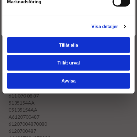
Marknadsföring
R5135154AB
Trade numbers
0 986 435 158
Är du en återkommande kund & önskar logga in?
0 986 435 164
Välkommen tillbaka! Klicka här för att komma till dina sidor.
Visa detaljer
Givetvis går det även bra att handla utan att logga in.
Reference numbers
0445110070
BOSCH
Tillåt alla
5135 154AA
05135 154AA
A 612 070 04 87
Tillåt urval
612 070 04 87 0080
612 070 04 87
Avvisa
A 612 070 04 87 0080
A 611 070 08 87
611 070 08 87
5135154AA
05135154AA
A6120700487
61207004870080
6120700487