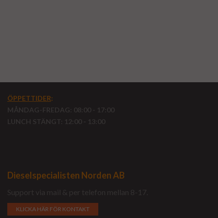
ÖPPETTIDER
:
MÅNDAG-FREDAG: 08:00 - 17:00
LUNCH STÄNGT: 12:00 - 13:00
Dieselspecialisten Norden AB
Support via mail & per telefon mellan 8-17.
KLICKA HÄR FÖR KONTAKT