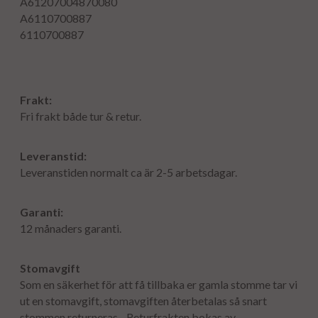
A61207004870080
A6110700887
6110700887
Frakt:
Fri frakt både tur & retur.
Leveranstid:
Leveranstiden normalt ca är 2-5 arbetsdagar.
Garanti:
12 månaders garanti.
Stomavgift
Som en säkerhet för att få tillbaka er gamla stomme tar vi
ut en stomavgift, stomavgiften återbetalas så snart
stommen returneras - Returfrakten bokas av