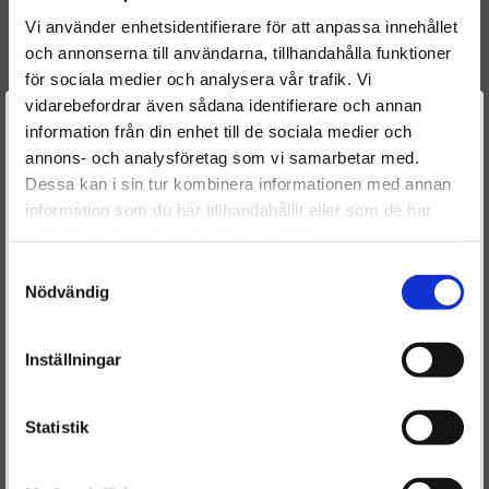
0986435158
BOSCH
0986435164
BOSCH
Vi använder enhetsidentifierare för att anpassa innehållet
0433171298
BOSCH
och annonserna till användarna, tillhandahålla funktioner
F00VC01001
BOSCH
för sociala medier och analysera vår trafik. Vi
F00ZC99031
BOSCH
vidarebefordrar även sådana identifierare och annan
Välkommen till
OE numbers
information från din enhet till de sociala medier och
R5135154ABDODGE
annons- och analysföretag som vi samarbetar med.
Dieselspecialisten.se
05135 154AADODGE
Dessa kan i sin tur kombinera informationen med annan
5135 154AADODGE
information som du har tillhandahållit eller som de har
För att förbättra din upplevelse på vår hemsida ber vi dig
A 612 070 03 87
samlat in när du har använt deras tjänster.
välja vilken kategori du tillhör
A 612 070 03 87 80
Samtyckesval
A 612 070 04 87
Nödvändig
A 612 070 04 87 0080
A 612 070 04 87 80
R5135154AB
Inställningar
612 070 03 87
612 070 03 87 80
Statistik
612 070 04 87
612 070 04 87 0080
612 070 04 87 80