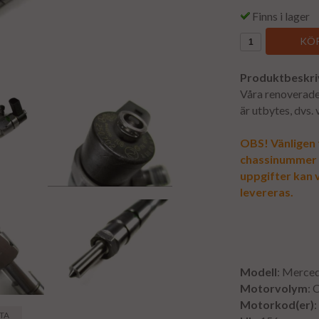
Finns i lager
KÖP
Produktbeskri
Våra renoverade 
är utbytes, dvs.
OBS! Vänligen f
chassinummer vi
uppgifter kan v
levereras.
Modell
: Merce
Motorvolym
: 
Motorkod(er)
STA