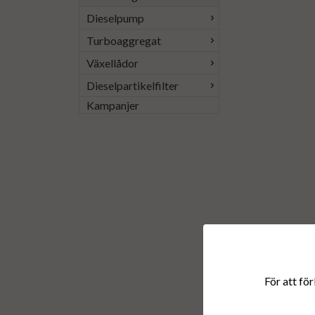
Dieselpump
Turboaggregat
Växellådor
Dieselpartikelfilter
Kampanjer
För att för