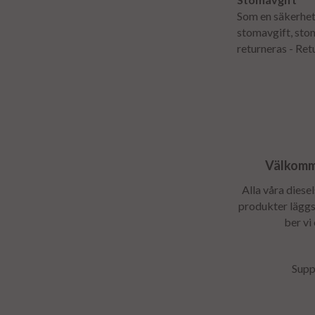
Som en säkerhet 
stomavgift, sto
returneras - Ret
Välkomme
Alla våra diese
produkter läggs 
ber vi
Supp