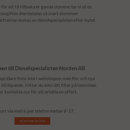
för att få tillbaka er gamla stomme tar vi ut en
mavgiften återbetalas så snart stommen
urfrakten bokas av dieselspecialisten efter bytet.
n till Dieselspecialisten Norden AB
lspridare finns inte i webshopen, men fler och nya
till löpande. Hittar du inte rätt filter på hemsidan
 er kontakta oss för att erhålla en offert.
ort via mail & per telefon mellan 8-17.
KONTAKTA OSS