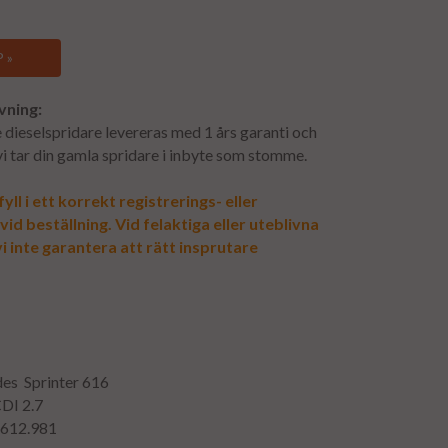
 »
vning:
dieselspridare levereras med 1 års garanti och
 vi tar din gamla spridare i inbyte som stomme.
yll i ett korrekt registrerings- eller
d beställning. Vid felaktiga eller uteblivna
i inte garantera att rätt insprutare
des Sprinter 616
CDI 2.7
: 612.981