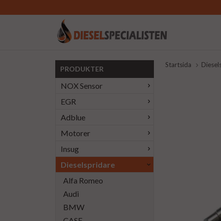
Startsida
Diesel
PRODUKTER
NOX Sensor
EGR
Adblue
Motorer
Insug
Dieselspridare
Alfa Romeo
Audi
BMW
CASE