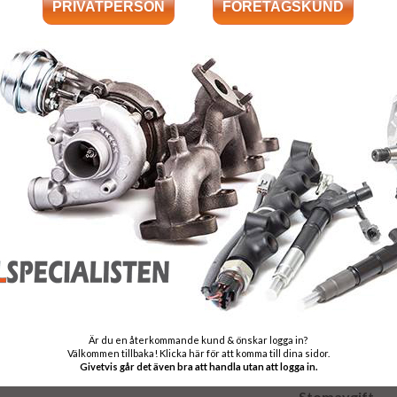
611 070 16 8
611 070 16 8
611 070 16 8
Trade numbers
0 986 435 047
Frakt:
Fri frakt både tu
Leveranstid:
Leveranstiden n
Garanti:
Är du en återkommande kund & önskar logga in?
12 månaders gar
Välkommen tillbaka! Klicka här för att komma till dina sidor.
Givetvis går det även bra att handla utan att logga in.
Stomavgift