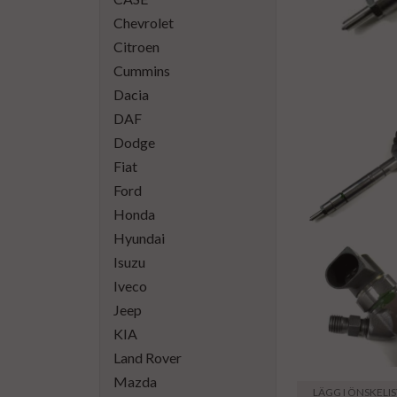
Chevrolet
Citroen
Cummins
Dacia
DAF
Dodge
Fiat
Ford
Honda
Hyundai
Isuzu
Iveco
Jeep
KIA
Land Rover
Mazda
LÄGG I ÖNSKELI