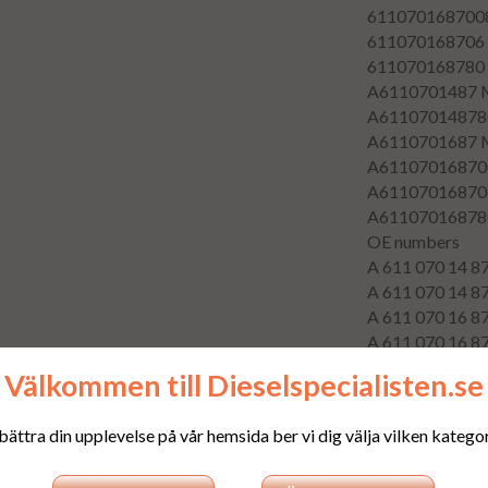
611070168700
611070168706
611070168780
A6110701487
A61107014878
A6110701687
A61107016870
A61107016870
A61107016878
OE numbers
A 611 070 14
A 611 070 14
A 611 070 16
A 611 070 16
A 611 070 16
Välkommen till Dieselspecialisten.se
A 611 070 16
611 070 14 8
bättra din upplevelse på vår hemsida ber vi dig välja vilken kategori
611 070 14 8
611 070 16 8