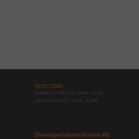
ÖPPETTIDER
:
MÅNDAG-FREDAG: 08:00 - 17:00
LUNCH STÄNGT: 12:00 - 13:00
Dieselspecialisten Norden AB