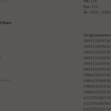
Hk
: 156
Kw
: 115
År
: 2001 - 2006
Originalnumme
0445110097
B
0445110098
B
0445110107
B
:
0445110108
B
0445110189
B
0445110190
B
0986435047
B
0986435048
B
 adressen
0986435055
B
0986435056
B
6110701487
M
611070148780
6110701687
M