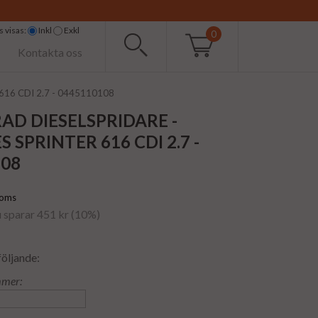
 visas:
Inkl
Exkl
0
Kontakta oss
r 616 CDI 2.7 - 0445110108
AD DIESELSPRIDARE -
 SPRINTER 616 CDI 2.7 -
108
moms
u sparar 451 kr (10%)
följande:
mmer: