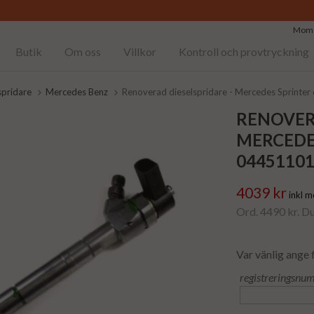
Moms
Butik
Om oss
Villkor
Kontroll och provtryckning
spridare
Mercedes Benz
Renoverad dieselspridare - Mercedes Sprinte
RENOVER
MERCEDES
0445110
4039 kr
inkl 
Ord. 4490 kr. D
Var vänlig ange 
registreringsnu