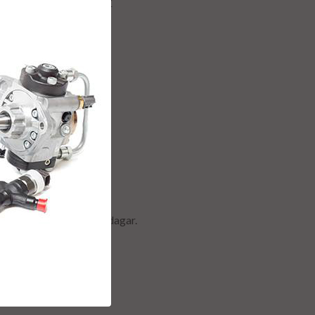
7 0080MERCEDES-BENZ
7 06MERCEDES-BENZ
7 80MERCEDES-BENZ
r & retur.
ormalt ca är 2-5 arbetsdagar.
anti.