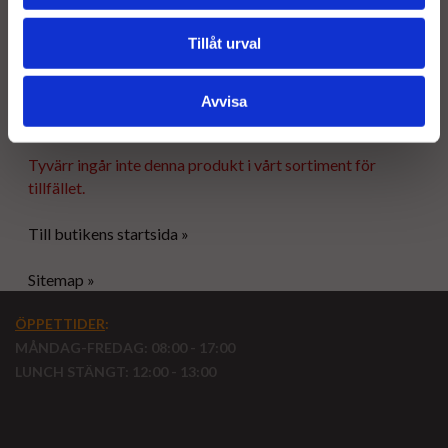
Garanti
:
Vi levererar produkter med minst 1 års funktionsgaranti!
Tillåt urval
Mer information om detta finns under våra
försäljningsvillkor.
Avvisa
Tyvärr ingår inte denna produkt i vårt sortiment för
tillfället.
Till butikens startsida »
Sitemap »
ÖPPETTIDER
:
MÅNDAG-FREDAG: 08:00 - 17:00
LUNCH STÄNGT: 12:00 - 13:00