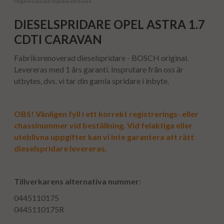
Högerklicka och kopiera adressen
DIESELSPRIDARE OPEL ASTRA 1.7
CDTI CARAVAN
Fabriksrenoverad dieselspridare - BOSCH original.
Levereras med 1 års garanti. Insprutare från oss är
utbytes, dvs. vi tar din gamla spridare i inbyte.
OBS! Vänligen fyll i ett korrekt registrerings- eller
chassinummer vid beställning. Vid felaktiga eller
uteblivna uppgifter kan vi inte garantera att rätt
dieselspridare levereras.
Tillverkarens alternativa nummer:
0445110175
0445110175R