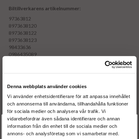
Biltillverkarens artikelnummer:
97363812
8973638120
8973638122
8973638123
98433636
0986435089
93169127
R1590069
PCRI110175
Denna webbplats använder cookies
Vi använder enhetsidentifierare för att anpassa innehållet
Motorkod(er):
och annonserna till användarna, tillhandahålla funktioner
för sociala medier och analysera vår trafik. Vi
Z17DTH
vidarebefordrar även sådana identifierare och annan
Välkommen till
information från din enhet till de sociala medier och
Tillverkningsdatum:
2004 - 2007
annons- och analysföretag som vi samarbetar med.
Dieselspecialisten.se