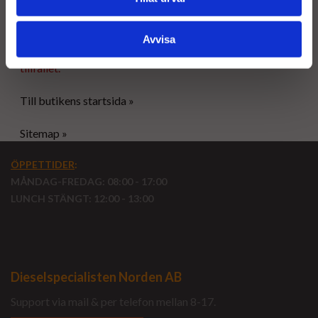
Avvisa
Tyvärr ingår inte denna produkt i vårt sortiment för
tillfället.
Till butikens startsida »
Sitemap »
ÖPPETTIDER
:
MÅNDAG-FREDAG: 08:00 - 17:00
LUNCH STÄNGT: 12:00 - 13:00
Dieselspecialisten Norden AB
Support via mail & per telefon mellan 8-17.