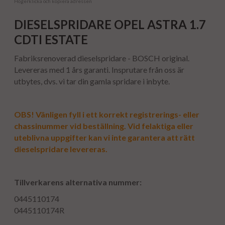
Högerklicka och kopiera adressen
DIESELSPRIDARE OPEL ASTRA 1.7
CDTI ESTATE
Fabriksrenoverad dieselspridare - BOSCH original.
Levereras med 1 års garanti. Insprutare från oss är
utbytes, dvs. vi tar din gamla spridare i inbyte.
OBS! Vänligen fyll i ett korrekt registrerings- eller
chassinummer vid beställning. Vid felaktiga eller
uteblivna uppgifter kan vi inte garantera att rätt
dieselspridare levereras.
Tillverkarens alternativa nummer:
0445110174
0445110174R