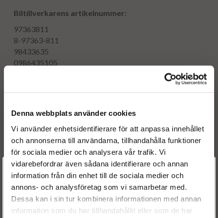
Biltillverkarens artikelnummer:
97363811
8-97363-811
98433635
0986435105
PCRI110174
Denna webbplats använder cookies
Motorkod(er):
Vi använder enhetsidentifierare för att anpassa innehållet
Z17DTL
och annonserna till användarna, tillhandahålla funktioner
för sociala medier och analysera vår trafik. Vi
Tillverkningsdatum:
2004 - 2007
vidarebefordrar även sådana identifierare och annan
Välkommen till
information från din enhet till de sociala medier och
Motorstyrka:
59 kW
annons- och analysföretag som vi samarbetar med.
Dieselspecialisten.se
Motorvolym (l/ccm):
1.7
Dessa kan i sin tur kombinera informationen med annan
Antal cylindrar:
4
information som du har tillhandahållit eller som de har
För att förbättra din upplevelse på vår hemsida ber vi dig