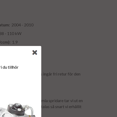
atum:
2004 - 2010
8 - 110 kW
/ccm):
1.9
:
4
 du tillhör
et! I debiterat fraktpris ingår fri retur för den
illbaka till oss.
ör att få tillbaka er gamla spridare tar vi ut en
t. Depositionen återbetalas så snart vi erhållit
ur.