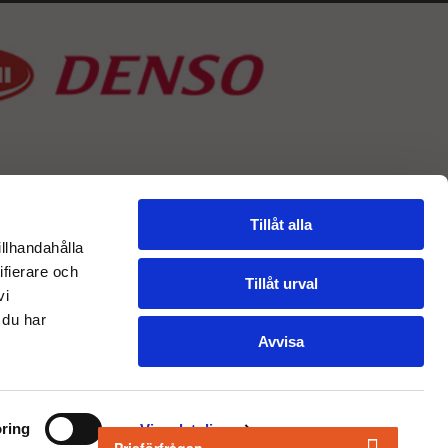
Tillåt alla
illhandahålla
ifierare och
Tillåt urval
vi
 du har
Avvisa
ring
Visa detaljer