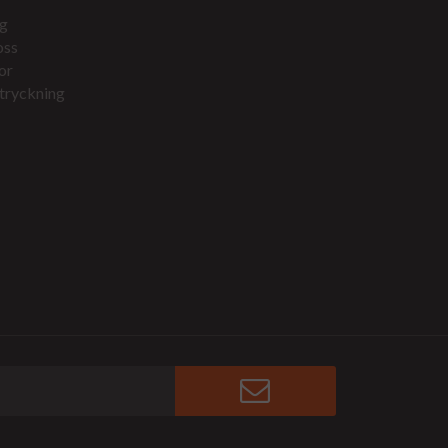
g
oss
or
tryckning