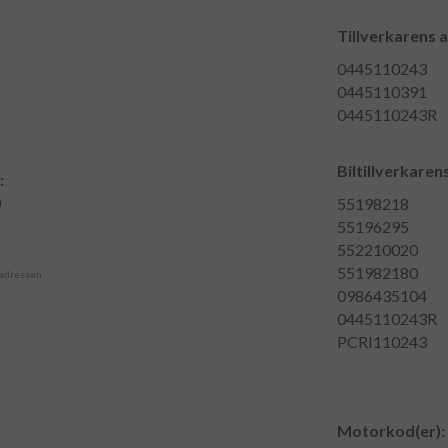
Tillverkarens 
0445110243
0445110391
0445110243R
Biltillverkare
:
0
55198218
55196295
552210020
551982180
 adressen
0986435104
0445110243R
PCRI110243
Motorkod(er):