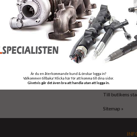
Leveranstid
:
Leveranstiden ä
Garanti
:
Vi levererar pr
information om d
Är du en återkommande kund & önskar logga in?
Välkommen tillbaka! Klicka här för att komma till dina sidor.
Tyvärr ingår inte
Givetvis går det även bra att handla utan att logga in.
Till butikens sta
Sitemap »
INF