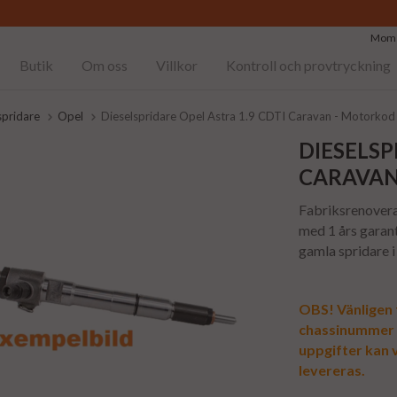
Moms
Butik
Om oss
Villkor
Kontroll och provtryckning
spridare
Opel
Dieselspridare Opel Astra 1.9 CDTI Caravan - Motork
DIESELSP
CARAVA
Fabriksrenovera
med 1 års garanti
gamla spridare i
OBS! Vänligen f
chassinummer vi
uppgifter kan v
levereras.