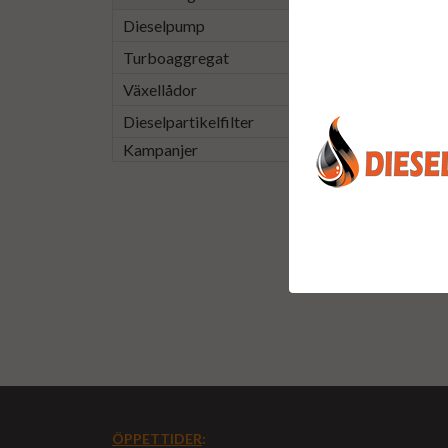
Dieselpump
Turboaggregat
Växellådor
Dieselpartikelfilter
Kampanjer
ÖPPETTIDER
: