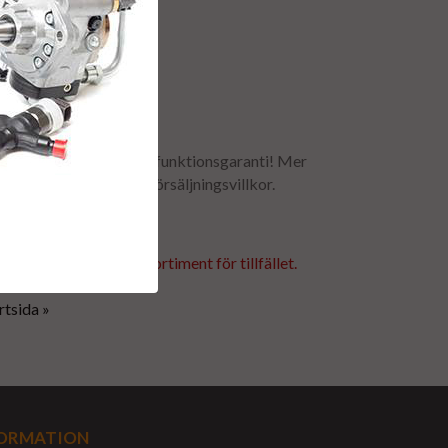
r 2-5 arbetsdagar
odukter med minst 1 års funktionsgaranti! Mer
etta finns under våra försäljningsvillkor.
 denna produkt i vårt sortiment för tillfället.
rtsida »
ORMATION