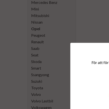
Mercedes Benz
Mini
Mitsubishi
Nissan
Opel
Peugeot
Renault
Saab
Seat
Skoda
För att för
Smart
Ssangyong
Suzuki
Toyota
Volvo
Volvo Lastbil
Volkswagen