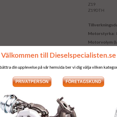
Z19
Z19DTH
Tillverkningsd
Motorstyrka:
8
Motorvolym (l
Antal cylindrar
Välkommen till Dieselspecialisten.se
bättra din upplevelse på vår hemsida ber vi dig välja vilken kategori
Fraktkostnad
:
300:- utöver pris
gamla spridaren t
Deposition
:
Som en säkerhet f
depositionsavgif
din stomme i ret