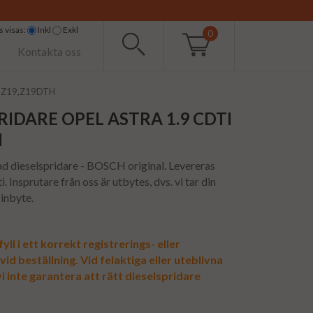
 visas:
Inkl
Exkl
0
Kontakta oss
od Z19,Z19DTH
RIDARE OPEL ASTRA 1.9 CDTI
N
d dieselspridare - BOSCH original. Levereras
. Insprutare från oss är utbytes, dvs. vi tar din
 inbyte.
yll i ett korrekt registrerings- eller
d beställning. Vid felaktiga eller uteblivna
i inte garantera att rätt dieselspridare