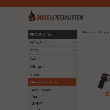
Startsida
Diesel
PRODUKTER
NOX Sensor
EGR
Adblue
Motorer
Insug
Dieselspridare
Alfa Romeo
Audi
BMW
CASE