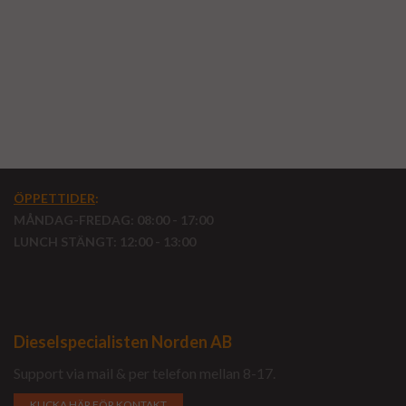
ÖPPETTIDER
:
MÅNDAG-FREDAG: 08:00 - 17:00
LUNCH STÄNGT: 12:00 - 13:00
Dieselspecialisten Norden AB
Support via mail & per telefon mellan 8-17.
KLICKA HÄR FÖR KONTAKT