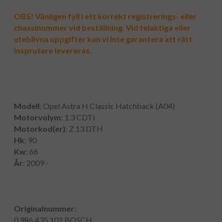
OBS! Vänligen fyll i ett korrekt registrerings- eller
chassinummer vid beställning. Vid felaktiga eller
uteblivna uppgifter kan vi inte garantera att rätt
insprutare levereras.
Modell
: Opel Astra H Classic Hatchback (A04)
Motorvolym
: 1.3 CDTI
Motorkod(er)
: Z 13 DTH
Hk
: 90
Kw
: 66
År
: 2009 -
Originalnummer:
0 986 435 102
BOSCH