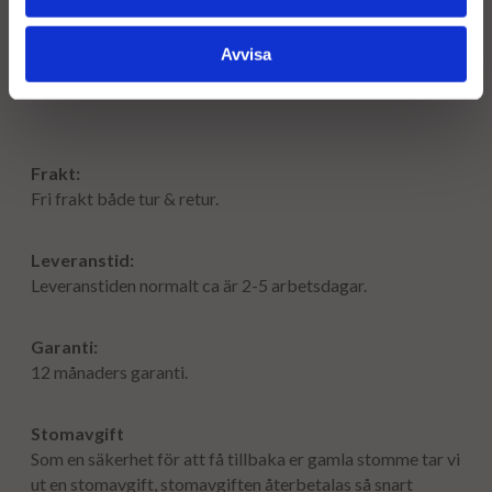
F00ZC99042
BOSCH
F00ZC99633
BOSCH
Avvisa
Frakt:
Fri frakt både tur & retur.
Leveranstid:
Leveranstiden normalt ca är 2-5 arbetsdagar.
Garanti:
12 månaders garanti.
Stomavgift
Som en säkerhet för att få tillbaka er gamla stomme tar vi
ut en stomavgift, stomavgiften återbetalas så snart