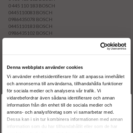
0 445 110 183
BOSCH
0445110083
BOSCH
0986435078
BOSCH
0445110183
BOSCH
0986435102
BOSCH
0445110316
BOSCH
0986435226
BOSCH
0445110331
BOSCH
0986435298
BOSCH
OE numbers
Denna webbplats använder cookies
0000071794966
Vi använder enhetsidentifierare för att anpassa innehållet
55197124
och annonserna till användarna, tillhandahålla funktioner
55197875
för sociala medier och analysera vår trafik. Vi
71794966
vidarebefordrar även sådana identifierare och annan
55197124
Välkommen till
information från din enhet till de sociala medier och
93183910
annons- och analysföretag som vi samarbetar med.
Dieselspecialisten.se
93190435
Dessa kan i sin tur kombinera informationen med annan
93183910
information som du har tillhandahållit eller som de har
93190435
För att förbättra din upplevelse på vår hemsida ber vi dig