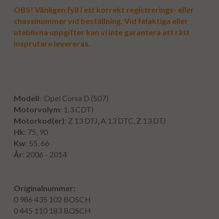
OBS! Vänligen fyll i ett korrekt registrerings- eller
chassinummer vid beställning. Vid felaktiga eller
uteblivna uppgifter kan vi inte garantera att rätt
insprutare levereras.
Modell
: Opel Corsa D (S07)
Motorvolym
: 1.3 CDTI
Motorkod(er)
: Z 13 DTJ, A 13 DTC, Z 13 DTJ
Hk
: 75, 90
Kw
: 55, 66
År
: 2006 - 2014
Originalnummer:
0 986 435 102
BOSCH
0 445 110 183
BOSCH