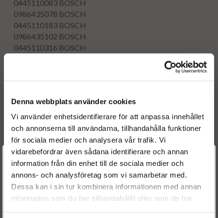
0445110083
BOSCH
0986435078
BOSCH
0445110183
BOSCH
0986435102
BOSCH
0445110316
BOSCH
0986435226
BOSCH
0445110331
BOSCH
0986435298
BOSCH
OE numbers
Denna webbplats använder cookies
0000071794966
55197124
Vi använder enhetsidentifierare för att anpassa innehållet
55197875
och annonserna till användarna, tillhandahålla funktioner
71794966
för sociala medier och analysera vår trafik. Vi
55197124
vidarebefordrar även sådana identifierare och annan
Välkommen till
93183910
information från din enhet till de sociala medier och
93190435
annons- och analysföretag som vi samarbetar med.
Dieselspecialisten.se
93183910
Dessa kan i sin tur kombinera informationen med annan
93190435
information som du har tillhandahållit eller som de har
För att förbättra din upplevelse på vår hemsida ber vi dig
Reference numbers
samlat in när du har använt deras tjänster.
välja vilken kategori du tillhör
55197124