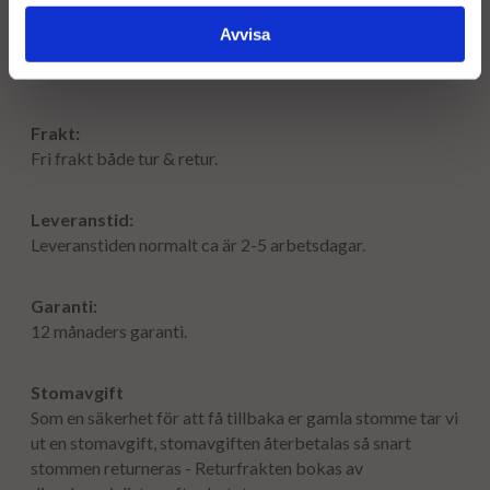
F00ZC99633
BOSCH
Avvisa
Frakt:
Fri frakt både tur & retur.
Leveranstid:
Leveranstiden normalt ca är 2-5 arbetsdagar.
Garanti:
12 månaders garanti.
Stomavgift
Som en säkerhet för att få tillbaka er gamla stomme tar vi
ut en stomavgift, stomavgiften återbetalas så snart
stommen returneras - Returfrakten bokas av