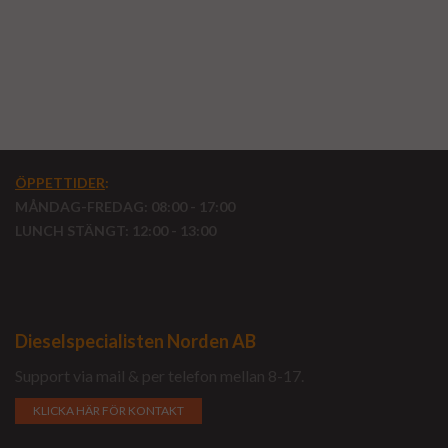
ÖPPETTIDER
:
MÅNDAG-FREDAG: 08:00 - 17:00
LUNCH STÄNGT: 12:00 - 13:00
Dieselspecialisten Norden AB
Support via mail & per telefon mellan 8-17.
KLICKA HÄR FÖR KONTAKT