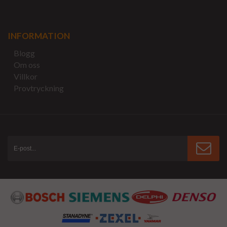
INFORMATION
Blogg
Om oss
Villkor
Provtryckning