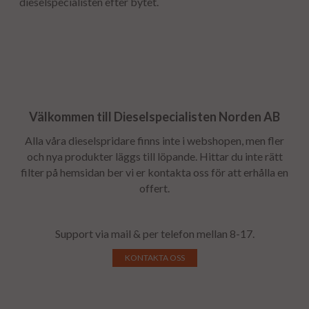
dieselspecialisten efter bytet.
Välkommen till Dieselspecialisten Norden AB
Alla våra dieselspridare finns inte i webshopen, men fler
och nya produkter läggs till löpande. Hittar du inte rätt
filter på hemsidan ber vi er kontakta oss för att erhålla en
offert.
Support via mail & per telefon mellan 8-17.
KONTAKTA OSS