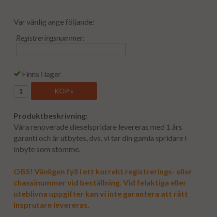
Var vänlig ange följande:
Registreringsnummer:
Finns i lager
KÖP »
Produktbeskrivning:
Våra renoverade dieselspridare levereras med 1 års
garanti och är utbytes, dvs. vi tar din gamla spridare i
inbyte som stomme.
OBS! Vänligen fyll i ett korrekt registrerings- eller
chassinummer vid beställning. Vid felaktiga eller
uteblivna uppgifter kan vi inte garantera att rätt
insprutare levereras.