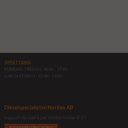
ÖPPETTIDER
:
MÅNDAG-FREDAG: 08:00 - 17:00
LUNCH STÄNGT: 12:00 - 13:00
Dieselspecialisten Norden AB
Support via mail & per telefon mellan 8-17.
KLICKA HÄR FÖR KONTAKT