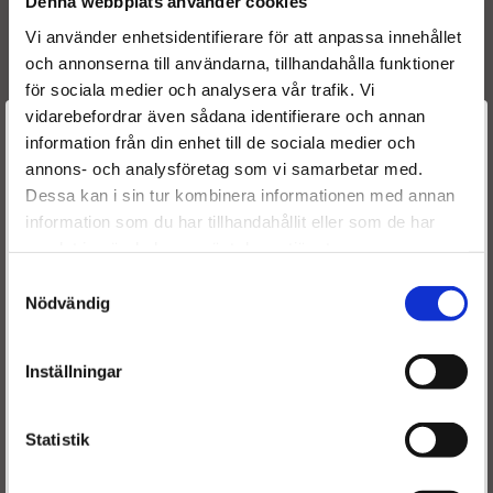
Denna webbplats använder cookies
93190346
166001387R
Vi använder enhetsidentifierare för att anpassa innehållet
7485128252
och annonserna till användarna, tillhandahålla funktioner
7701474813
för sociala medier och analysera vår trafik. Vi
8200146357
vidarebefordrar även sådana identifierare och annan
Välkommen till
8200549063
information från din enhet till de sociala medier och
8200928978
annons- och analysföretag som vi samarbetar med.
Dieselspecialisten.se
R1590074
Dessa kan i sin tur kombinera informationen med annan
OE numbers
information som du har tillhandahållit eller som de har
För att förbättra din upplevelse på vår hemsida ber vi dig
44 17 364
samlat in när du har använt deras tjänster.
välja vilken kategori du tillhör
91 09 795
Samtyckesval
93169137
Nödvändig
16 60 013 87
77 01 474 813
82 00 146 357
Inställningar
R1590074
91 09 795
Reference numbers
Statistik
0433171811
BOSCH
F00VC01022
BOSCH