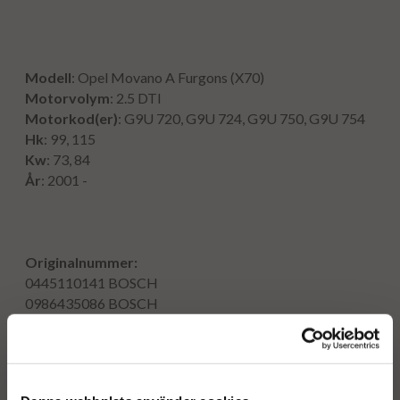
Modell
: Opel Movano A Furgons (X70)
Motorvolym
: 2.5 DTI
Motorkod(er)
: G9U 720, G9U 724, G9U 750, G9U 754
Hk
: 99, 115
Kw
: 73, 84
År
: 2001 -
Originalnummer:
0445110141
BOSCH
0986435086
BOSCH
0986435239
BOSCH
4417364
9109795
93169137