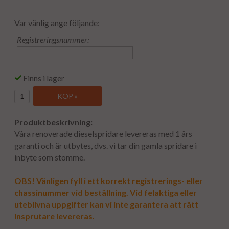
Var vänlig ange följande:
Registreringsnummer:
Finns i lager
KÖP »
Produktbeskrivning:
Våra renoverade dieselspridare levereras med 1 års
garanti och är utbytes, dvs. vi tar din gamla spridare i
inbyte som stomme.
OBS! Vänligen fyll i ett korrekt registrerings- eller
chassinummer vid beställning. Vid felaktiga eller
uteblivna uppgifter kan vi inte garantera att rätt
insprutare levereras.