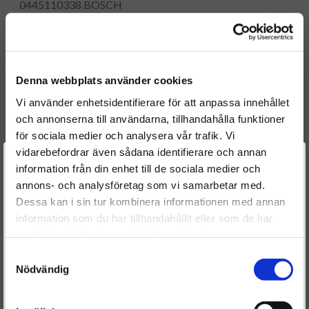
0445110338
BOSCH
0445110375
BOSCH
0445110634
BOSCH
0445110635
BOSCH
0986435202
BOSCH
Denna webbplats använder cookies
0986435205
BOSCH
0986435234
BOSCH
Vi använder enhetsidentifierare för att anpassa innehållet
0986435260
BOSCH
och annonserna till användarna, tillhandahålla funktioner
OE numbers
för sociala medier och analysera vår trafik. Vi
44 20 518
vidarebefordrar även sådana identifierare och annan
Välkommen till
93168212
information från din enhet till de sociala medier och
74 85 121 807
annons- och analysföretag som vi samarbetar med.
Dieselspecialisten.se
82 00 912 052
Dessa kan i sin tur kombinera informationen med annan
93168212
information som du har tillhandahållit eller som de har
För att förbättra din upplevelse på vår hemsida ber vi dig
Reference numbers
samlat in när du har använt deras tjänster.
välja vilken kategori du tillhör
4420518
Samtyckesval
95517506
GMC
Nödvändig
95521529
GMC
93198683
GMC
4420518