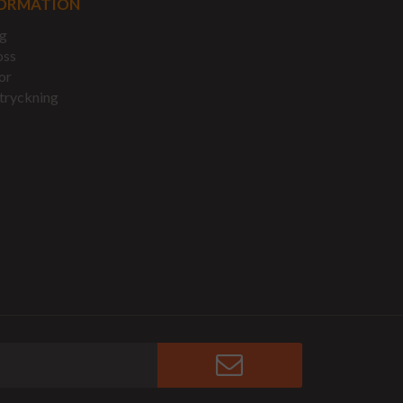
ORMATION
g
oss
or
tryckning