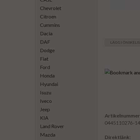
Chevrolet
Citroen
Cummins
Dacia
DAF
LÄGG I ÖNSKELI
Dodge
Fiat
Ford
Honda
Hyundai
Isuzu
Iveco
Jeep
Artikelnummer
KIA
0445110276-1
Land Rover
Mazda
Direktlänk: