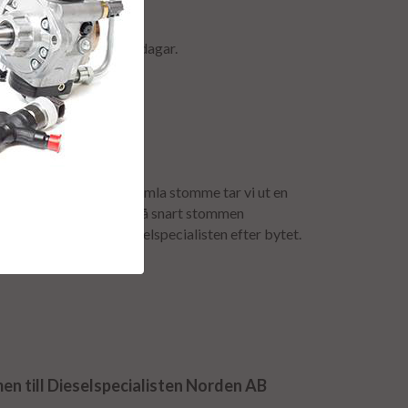
ormalt ca är 2-5 arbetsdagar.
anti.
för att få tillbaka er gamla stomme tar vi ut en
mavgiften återbetalas så snart stommen
urfrakten bokas av dieselspecialisten efter bytet.
n till Dieselspecialisten Norden AB