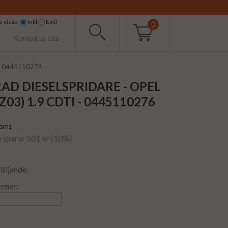
 visas:
Inkl
Exkl
0
Kontakta oss
I - 0445110276
D DIESELSPRIDARE - OPEL
03) 1.9 CDTI - 0445110276
moms
u sparar 501 kr (10%)
följande:
mmer: