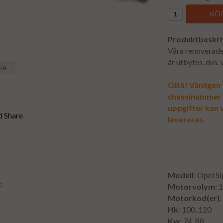
KÖP
Produktbeskri
Våra renoverade 
är utbytes, dvs.
STA
OBS! Vänligen f
chassinummer vi
uppgifter kan v
levereras.
Modell
: Opel S
:
Motorvolym
: 
4
Motorkod(er)
:
Hk
: 100, 120
Kw
: 74, 88