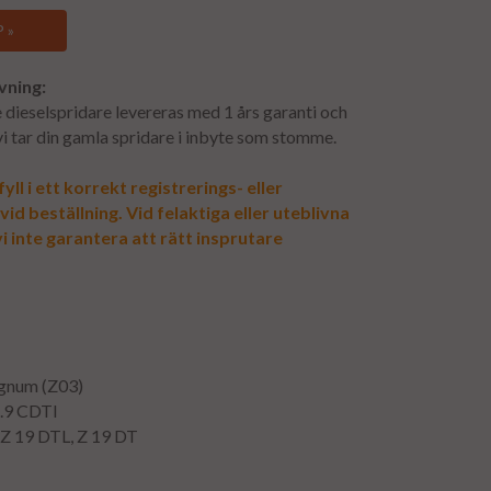
 »
vning:
dieselspridare levereras med 1 års garanti och
 vi tar din gamla spridare i inbyte som stomme.
yll i ett korrekt registrerings- eller
d beställning. Vid felaktiga eller uteblivna
i inte garantera att rätt insprutare
ignum (Z03)
1.9 CDTI
 Z 19 DTL, Z 19 DT