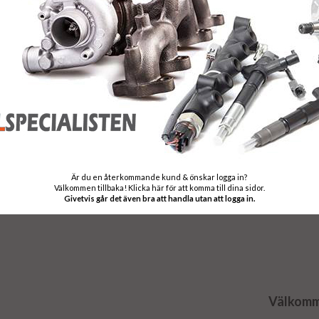
Leveranstid:
Leveranstiden n
Garanti:
12 månaders gar
Stomavgift
Som en säkerhet 
stomavgift, sto
Är du en återkommande kund & önskar logga in?
returneras - Ret
Välkommen tillbaka! Klicka här för att komma till dina sidor.
Givetvis går det även bra att handla utan att logga in.
Välkomme