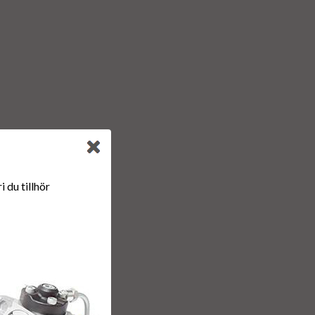
00
 du tillhör
r & retur.