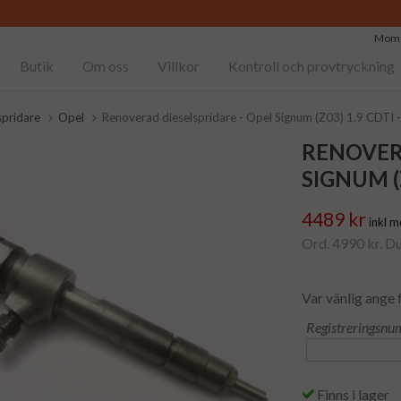
Moms
Butik
Om oss
Villkor
Kontroll och provtryckning
spridare
Opel
Renoverad dieselspridare - Opel Signum (Z03) 1.9 CDT
RENOVERA
SIGNUM (Z
4489 kr
inkl 
Ord. 4990 kr. D
Var vänlig ange 
Registreringsnu
Finns i lager