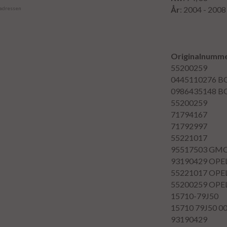
År
: 2004 - 2008
 adressen
Originalnumme
55200259
0445110276
B
0986435148
B
55200259
71794167
71792997
55221017
95517503
GM
93190429
OPE
55221017
OPE
55200259
OPE
15710-79J50
15710 79J50 0
93190429