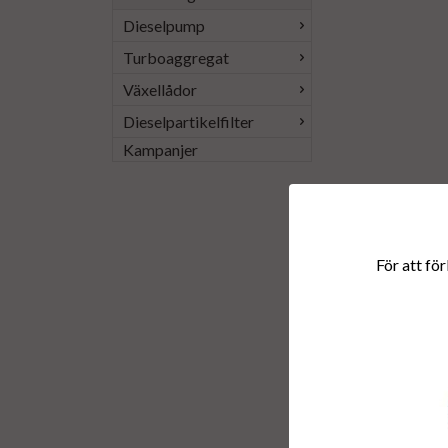
Dieselpump
Turboaggregat
Växellådor
Dieselpartikelfilter
Kampanjer
För att för