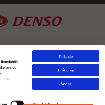
Tillåt alla
illhandahålla
ifierare och
Tillåt urval
vi
 du har
Avvisa
ring
Visa detaljer