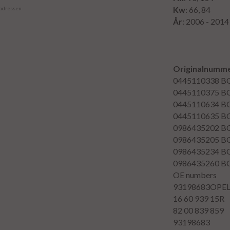
Kw
: 66, 84
 adressen
År
: 2006 - 2014
Originalnumme
0445110338
B
0445110375
B
0445110634
B
0445110635
B
0986435202
B
0986435205
B
0986435234
B
0986435260
B
OE numbers
93198683OPE
16 60 939 15R
82 00 839 859
93198683