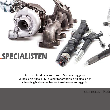
Frakt:
Fri frakt både tu
Leveranstid:
Leveranstiden n
Garanti:
12 månaders gar
Stomavgift
Är du en återkommande kund & önskar logga in?
Välkommen tillbaka! Klicka här för att komma till dina sidor.
Som en säkerhet 
Givetvis går det även bra att handla utan att logga in.
stomavgift, sto
returneras - Ret