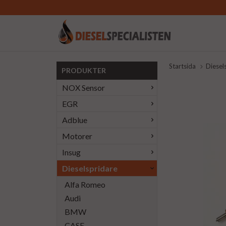
Startsida
Diesel
PRODUKTER
NOX Sensor
EGR
Adblue
Motorer
Insug
Dieselspridare
Alfa Romeo
Audi
BMW
CASE