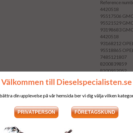
Reference numb
4420518
95517506
GM
95521529
GM
93198683
GM
4420518
93168212
OPE
95518865
OPE
7485121807
8200839859
8200912052
82912226
Välkommen till Dieselspecialisten.se
H82912226
1660000Q1J
bättra din upplevelse på vår hemsida ber vi dig välja vilken kategori
1660000Q2G
166005070R
166091245R
166093915R
166095586R