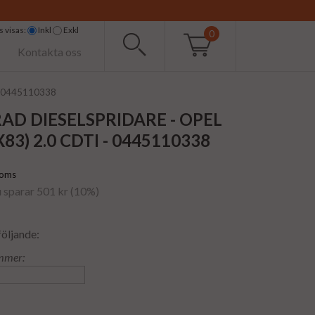
 visas:
Inkl
Exkl
0
Kontakta oss
 - 0445110338
D DIESELSPRIDARE - OPEL
83) 2.0 CDTI - 0445110338
moms
u sparar 501 kr (10%)
följande:
mmer: