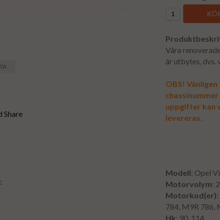
KÖP
Produktbeskri
Våra renoverade 
är utbytes, dvs.
STA
OBS! Vänligen f
chassinummer vi
uppgifter kan v
levereras.
Modell
: Opel V
:
Motorvolym
: 
Motorkod(er)
784, M9R 786, 
Hk
: 90, 114