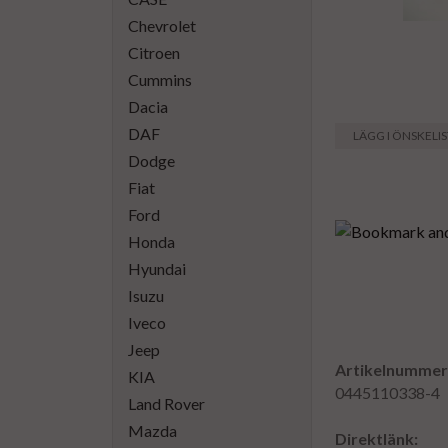
Chevrolet
Citroen
Cummins
Dacia
DAF
LÄGG I ÖNSKELI
Dodge
Fiat
Ford
Honda
Hyundai
Isuzu
Iveco
Jeep
Artikelnummer
KIA
0445110338-4
Land Rover
Mazda
Direktlänk: