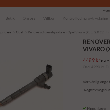
Moms
Butik
Om oss
Villkor
Kontroll och provtryckning
spridare
Opel
Renoverad dieselspridare - Opel Vivaro (X83) 2.0 CDTI
RENOVERA
VIVARO (X
4489 kr
inkl 
Ord. 4990 kr. D
Var vänlig ange 
Registreringsnu
Finns i lager