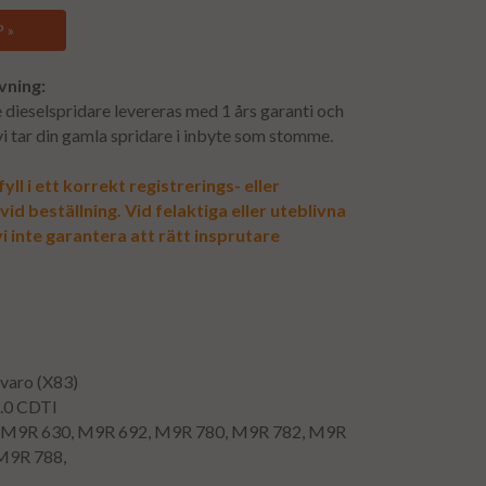
 »
vning:
dieselspridare levereras med 1 års garanti och
 vi tar din gamla spridare i inbyte som stomme.
yll i ett korrekt registrerings- eller
d beställning. Vid felaktiga eller uteblivna
i inte garantera att rätt insprutare
ivaro (X83)
2.0 CDTI
: M9R 630, M9R 692, M9R 780, M9R 782, M9R
M9R 788,