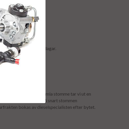
r & retur.
ormalt ca är 2-5 arbetsdagar.
anti.
för att få tillbaka er gamla stomme tar vi ut en
mavgiften återbetalas så snart stommen
urfrakten bokas av dieselspecialisten efter bytet.