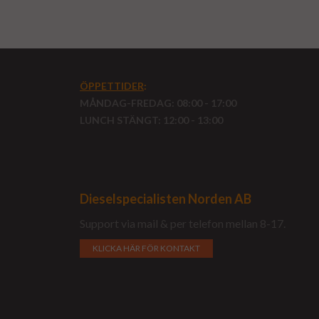
ÖPPETTIDER
:
MÅNDAG-FREDAG: 08:00 - 17:00
LUNCH STÄNGT: 12:00 - 13:00
Dieselspecialisten Norden AB
Support via mail & per telefon mellan 8-17.
KLICKA HÄR FÖR KONTAKT