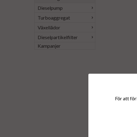
Dieselpump
Turboaggregat
Växellådor
Dieselpartikelfilter
Kampanjer
För att för