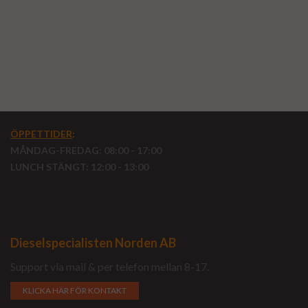
ÖPPETTIDER
:
MÅNDAG-FREDAG: 08:00 - 17:00
LUNCH STÄNGT: 12:00 - 13:00
Dieselspecialisten Norden AB
Support via mail & per telefon mellan 8-17.
KLICKA HÄR FÖR KONTAKT