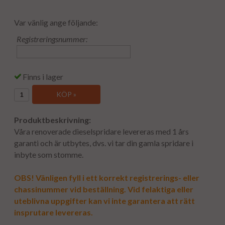
Var vänlig ange följande:
Registreringsnummer:
Finns i lager
KÖP »
Produktbeskrivning:
Våra renoverade dieselspridare levereras med 1 års
garanti och är utbytes, dvs. vi tar din gamla spridare i
inbyte som stomme.
OBS! Vänligen fyll i ett korrekt registrerings- eller
chassinummer vid beställning. Vid felaktiga eller
uteblivna uppgifter kan vi inte garantera att rätt
insprutare levereras.