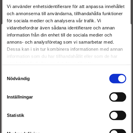
1980 89
Vi använder enhetsidentifierare för att anpassa innehållet
96 386 523
och annonserna till användarna, tillhandahålla funktioner
96 414 961
för sociala medier och analysera vår trafik. Vi
1980 CZ
vidarebefordrar även sådana identifierare och annan
1980 89
Välkommen till
information från din enhet till de sociala medier och
96 386 523
annons- och analysföretag som vi samarbetar med.
96 414 961
Dieselspecialisten.se
Dessa kan i sin tur kombinera informationen med annan
Reference numbers
information som du har tillhandahållit eller som de har
1980 CZ
För att förbättra din upplevelse på vår hemsida ber vi dig
96 414 961
samlat in när du har använt deras tjänster.
välja vilken kategori du tillhör
96 386 523
Samtyckesval
1980 89
Nödvändig
1980CZ
96414961
Inställningar
96386523
198089
0433175308
BOSCH
Statistik
F00VC01303
BOSCH
F00ZC99037
BOSCH
F00ZC99436
BOSCH