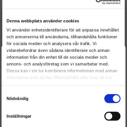
Originalnummer:
Denna webbplats använder cookies
0445120016
Vi använder enhetsidentifierare för att anpassa innehållet
0445120017
och annonserna till användarna, tillhandahålla funktioner
0445120017R
för sociala medier och analysera vår trafik. Vi
5010450433
vidarebefordrar även sådana identifierare och annan
5010450533
Välkommen till
information från din enhet till de sociala medier och
0986435531
annons- och analysföretag som vi samarbetar med.
Dieselspecialisten.se
Dessa kan i sin tur kombinera informationen med annan
information som du har tillhandahållit eller som de har
För att förbättra din upplevelse på vår hemsida ber vi dig
samlat in när du har använt deras tjänster.
Frakt:
välja vilken kategori du tillhör
Fri frakt både tur & retur.
Samtyckesval
Nödvändig
Leveranstid:
Leveranstiden normalt ca är 2-5 arbetsdagar.
Inställningar