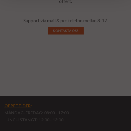
offert.
Support via mail & per telefon mellan 8-17.
KONTAKTA OSS
ÖPPETTIDER
:
MÅNDAG-FREDAG: 08:00 - 17:00
LUNCH STÄNGT: 12:00 - 13:00