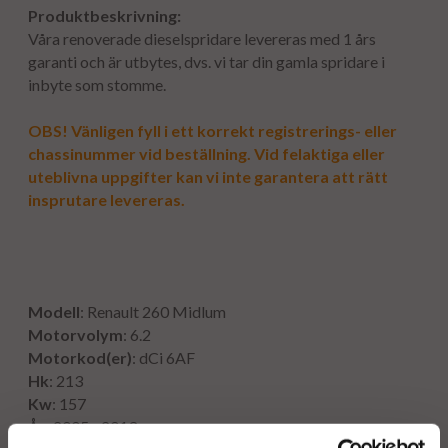
Produktbeskrivning:
Våra renoverade dieselspridare levereras med 1 års
garanti och är utbytes, dvs. vi tar din gamla spridare i
inbyte som stomme.
OBS! Vänligen fyll i ett korrekt registrerings- eller
chassinummer vid beställning. Vid felaktiga eller
uteblivna uppgifter kan vi inte garantera att rätt
insprutare levereras.
Modell
: Renault 260 Midlum
Motorvolym
: 6.2
Motorkod(er)
:
dCi
6AF
Hk
: 213
Kw
: 157
År
: 2005 - 2013