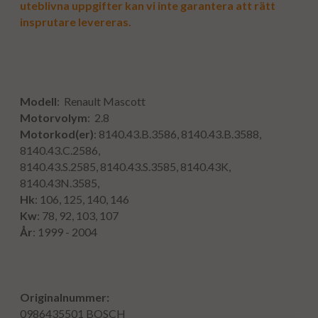
uteblivna uppgifter kan vi inte garantera att rätt
insprutare levereras.
Modell
: Renault Mascott
Motorvolym
: 2.8
Motorkod(er)
: 8140.43.B.3586, 8140.43.B.3588,
8140.43.C.2586,
8140.43.S.2585, 8140.43.S.3585, 8140.43K,
8140.43N.3585,
Hk
: 106, 125, 140, 146
Kw
: 78, 92, 103, 107
År
: 1999 - 2004
Originalnummer:
0986435501
BOSCH