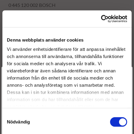
0 445 120 002
BOSCH
0986435501
BOSCH
0445120002
BOSCH
OE numbers
1980 81
1980 83
Denna webbplats använder cookies
500313105
Vi använder enhetsidentifierare för att anpassa innehållet
500384284
och annonserna till användarna, tillhandahålla funktioner
500313105
för sociala medier och analysera vår trafik. Vi
500384284
vidarebefordrar även sådana identifierare och annan
1980 81
Välkommen till
information från din enhet till de sociala medier och
1980 83
annons- och analysföretag som vi samarbetar med.
Dieselspecialisten.se
50 01 849 912
Dessa kan i sin tur kombinera informationen med annan
5001849912
information som du har tillhandahållit eller som de har
Reference numbers
För att förbättra din upplevelse på vår hemsida ber vi dig
samlat in när du har använt deras tjänster.
1980 81
CITROEN / PEUGEOT
välja vilken kategori du tillhör
1980 EE
CITROEN / PEUGEOT
Samtyckesval
Nödvändig
1980 EC
CITROEN / PEUGEOT
1980 83
CITROEN / PEUGEOT