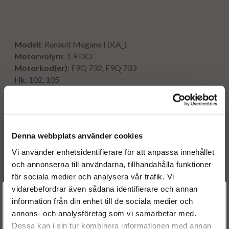
Modell
: Renault Megane I (KA_)
Motorvolym
: 1.9 DCI
Motorkod(er)
:
F9Q 732, F9Q 733
Hk
: 102, 105
Kw
: 75, 77
År
: 2001 - 2003
Denna webbplats använder cookies
Originalnummer:
Vi använder enhetsidentifierare för att anpassa innehållet
0433175337
BOSCH
och annonserna till användarna, tillhandahålla funktioner
0986435080
BOSCH
för sociala medier och analysera vår trafik. Vi
F00VC01034
BOSCH
vidarebefordrar även sådana identifierare och annan
Välkommen till
F00ZC99032
BOSCH
information från din enhet till de sociala medier och
F00ZC99626
BOSCH
annons- och analysföretag som vi samarbetar med.
Dieselspecialisten.se
0445110110
BOSCH
Dessa kan i sin tur kombinera informationen med annan