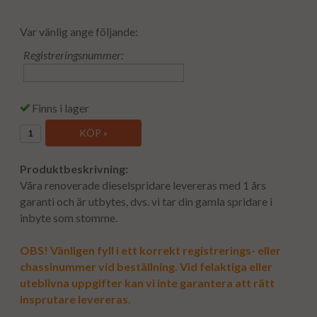
Var vänlig ange följande:
Registreringsnummer:
Finns i lager
KÖP »
Produktbeskrivning:
Våra renoverade dieselspridare levereras med 1 års
garanti och är utbytes, dvs. vi tar din gamla spridare i
inbyte som stomme.
OBS! Vänligen fyll i ett korrekt registrerings- eller
chassinummer vid beställning. Vid felaktiga eller
uteblivna uppgifter kan vi inte garantera att rätt
insprutare levereras.