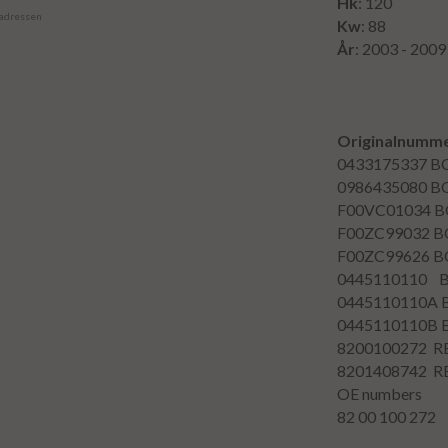
Hk
: 120
 adressen
Kw
: 88
År
: 2003 - 2009
Originalnumme
0433175337
B
0986435080
B
F00VC01034
B
F00ZC99032
B
F00ZC99626
B
0445110110
0445110110A
0445110110B
8200100272
R
8201408742
R
OE numbers
82 00 100 272