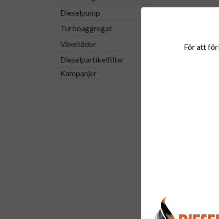
Dieselpump
Turboaggregat
Växellådor
För att för
Dieselpartikelfilter
Kampanjer