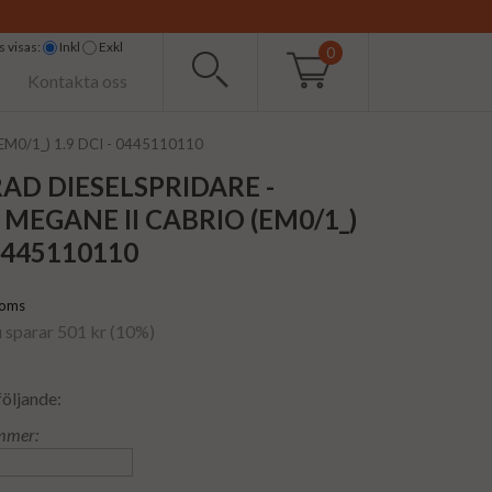
 visas:
Inkl
Exkl
0
Kontakta oss
 (EM0/1_) 1.9 DCI - 0445110110
AD DIESELSPRIDARE -
MEGANE II CABRIO (EM0/1_)
 0445110110
moms
u sparar 501 kr (10%)
följande:
mmer: