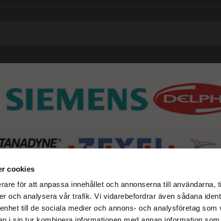
r cookies
rare för att anpassa innehållet och annonserna till användarna, t
er och analysera vår trafik. Vi vidarebefordrar även sådana ident
 enhet till de sociala medier och annons- och analysföretag som 
 i sin tur kombinera informationen med annan information som