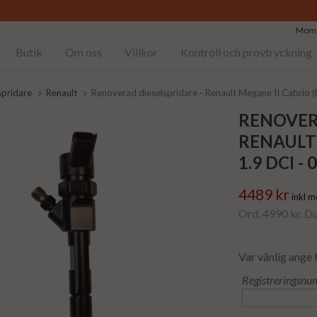
Moms
Butik
Om oss
Villkor
Kontroll och provtryckning
spridare
Renault
Renoverad dieselspridare - Renault Megane II Cabrio
RENOVER
RENAULT 
1.9 DCI -
4489 kr
inkl 
Ord. 4990 kr. D
Var vänlig ange 
Registreringsnu