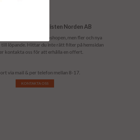
n till Dieselspecialisten Norden AB
lspridare finns inte i webshopen, men fler och nya
till löpande. Hittar du inte rätt filter på hemsidan
 er kontakta oss för att erhålla en offert.
ort via mail & per telefon mellan 8-17.
KONTAKTA OSS