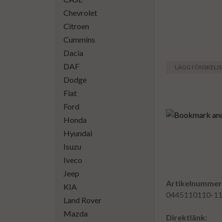
Chevrolet
Citroen
Cummins
Dacia
DAF
LÄGG I ÖNSKELI
Dodge
Fiat
Ford
Honda
Hyundai
Isuzu
Iveco
Jeep
Artikelnummer
KIA
0445110110-1
Land Rover
Mazda
Direktlänk: