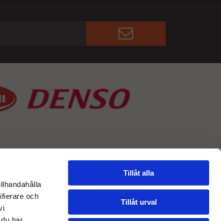
Tillåt alla
illhandahålla
ifierare och
Tillåt urval
vi
 du har