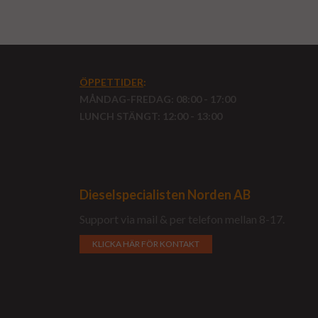
ÖPPETTIDER
:
MÅNDAG-FREDAG: 08:00 - 17:00
LUNCH STÄNGT: 12:00 - 13:00
Dieselspecialisten Norden AB
Support via mail & per telefon mellan 8-17.
KLICKA HÄR FÖR KONTAKT