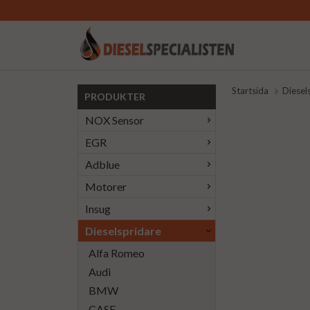
Startsida
Diesel
PRODUKTER
NOX Sensor
EGR
Adblue
Motorer
Insug
Dieselspridare
Alfa Romeo
Audi
BMW
CASE