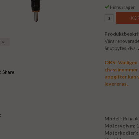
Finns i lager
KÖP
Produktbeskri
Våra renoverade 
STA
är utbytes, dvs.
OBS! Vänligen f
chassinummer vi
uppgifter kan v
levereras.
:
Modell
: Renaul
1
Motorvolym
: 
Motorkod(er)
: