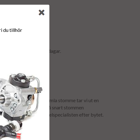
r & retur.
 du tillhör
ormalt ca är 2-5 arbetsdagar.
anti.
för att få tillbaka er gamla stomme tar vi ut en
mavgiften återbetalas så snart stommen
urfrakten bokas av dieselspecialisten efter bytet.