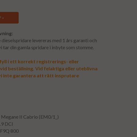
 »
vning:
dieselspridare levereras med 1 års garanti och
 vi tar din gamla spridare i inbyte som stomme.
yll i ett korrekt registrerings- eller
d beställning. Vid felaktiga eller uteblivna
i inte garantera att rätt insprutare
t Megane II Cabrio (EM0/1_)
1.9 DCI
F9Q 800