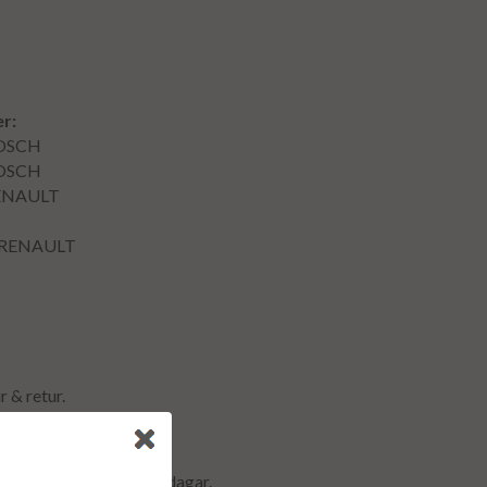
1
r:
OSCH
OSCH
ENAULT
3 RENAULT
r & retur.
ormalt ca är 2-5 arbetsdagar.