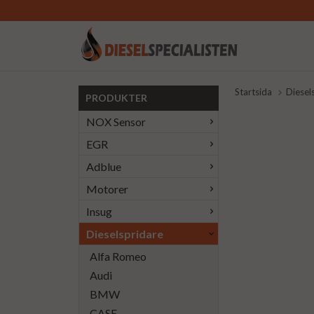
Startsida
Diesel
PRODUKTER
NOX Sensor
EGR
Adblue
Motorer
Insug
Dieselspridare
Alfa Romeo
Audi
BMW
CASE