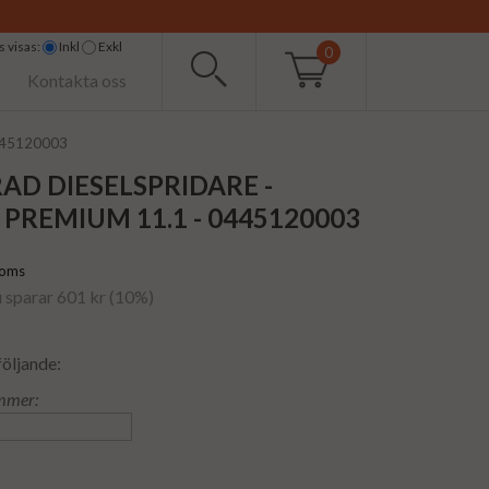
 visas:
Inkl
Exkl
0
Kontakta oss
0445120003
AD DIESELSPRIDARE -
PREMIUM 11.1 - 0445120003
moms
u sparar 601 kr (10%)
följande:
mmer: