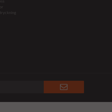
oss
or
tryckning