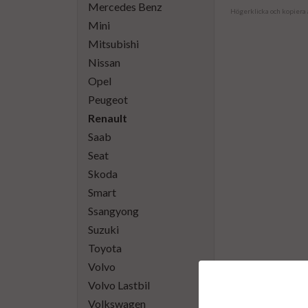
Mercedes Benz
Högerklicka och kopiera
Mini
Mitsubishi
Nissan
Opel
Peugeot
Renault
Saab
Seat
Skoda
Smart
Ssangyong
Suzuki
Toyota
Volvo
Volvo Lastbil
Volkswagen