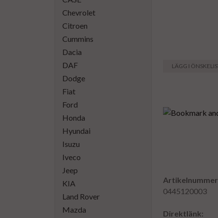
Chevrolet
Citroen
Cummins
Dacia
DAF
LÄGG I ÖNSKELI
Dodge
Fiat
Ford
Honda
Hyundai
Isuzu
Iveco
Jeep
Artikelnummer
KIA
0445120003
Land Rover
Mazda
Direktlänk: