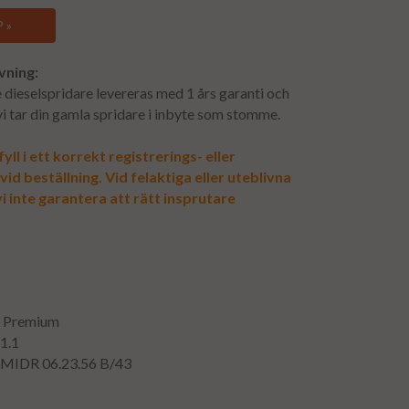
 »
vning:
dieselspridare levereras med 1 års garanti och
 vi tar din gamla spridare i inbyte som stomme.
yll i ett korrekt registrerings- eller
d beställning. Vid felaktiga eller uteblivna
i inte garantera att rätt insprutare
lt Premium
11.1
MIDR 06.23.56 B/43