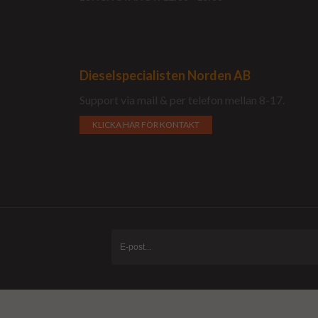
Dieselspecialisten Norden AB
Support via mail & per telefon mellan 8-17.
KLICKA HÄR FÖR KONTAKT