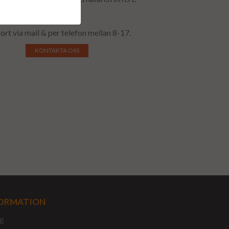
ort via mail & per telefon mellan 8-17.
KONTAKTA OSS
ORMATION
g