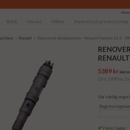
Moms
Butik
Om oss
Villkor
Kontroll och provtryckning
spridare
Renault
Renoverad dieselspridare - Renault Premium 11.1 - 
RENOVER
RENAULT 
5389 kr
inkl 
Ord. 5990 kr. D
Var vänlig ange 
Registreringsnu
Finns i lager