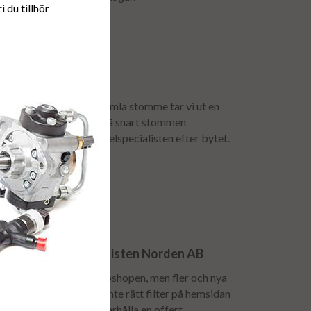
 du tillhör
anti.
för att få tillbaka er gamla stomme tar vi ut en
mavgiften återbetalas så snart stommen
urfrakten bokas av dieselspecialisten efter bytet.
n till Dieselspecialisten Norden AB
lspridare finns inte i webshopen, men fler och nya
till löpande. Hittar du inte rätt filter på hemsidan
 er kontakta oss för att erhålla en offert.