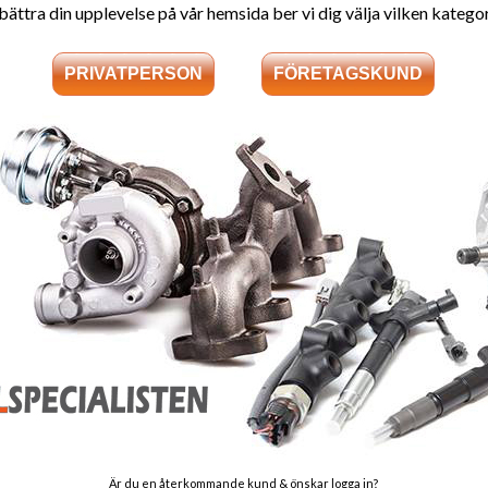
bättra din upplevelse på vår hemsida ber vi dig välja vilken kategori
Garanti:
12 månaders gar
Stomavgift
Som en säkerhet 
stomavgift, sto
returneras - Ret
Välkomme
Alla våra diese
produkter läggs 
ber vi
Är du en återkommande kund & önskar logga in?