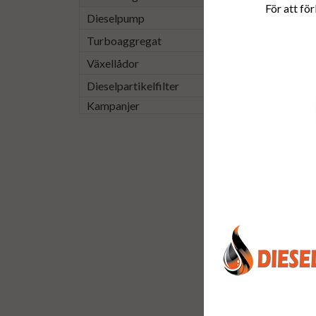
För att för
Dieselpump
Turboaggregat
Växellådor
Dieselpartikelfilter
Kampanjer