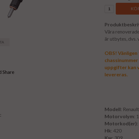
KÖP
Produktbeskri
Våra renoverade 
är utbytes, dvs.
STA
OBS! Vänligen f
chassinummer vi
uppgifter kan v
levereras.
Modell
: Renau
:
Motorvolym
: 
Motorkod(er)
:
Hk
: 420
Kw
: 309