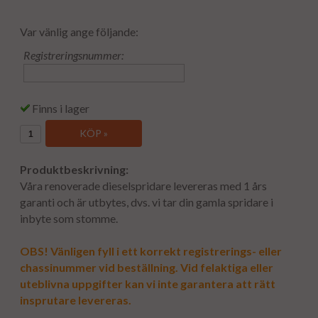
Var vänlig ange följande:
Registreringsnummer:
Finns i lager
KÖP »
Produktbeskrivning:
Våra renoverade dieselspridare levereras med 1 års
garanti och är utbytes, dvs. vi tar din gamla spridare i
inbyte som stomme.
OBS! Vänligen fyll i ett korrekt registrerings- eller
chassinummer vid beställning. Vid felaktiga eller
uteblivna uppgifter kan vi inte garantera att rätt
insprutare levereras.