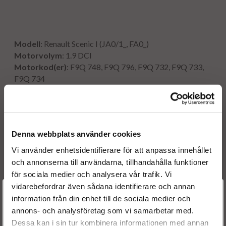
Modell
: Renault Scenic I (JA0/1_, FA0_)
Motorvolym
: 1.9 DCI
Motorkod(er)
:
F9Q 748, F9Q 796, F9Q 732, F9Q 733,
F9Q 734
Hk
: 98, 101, 102
Kw
: 72, 74, 75
År
: 1999 - 2003
Denna webbplats använder cookies
Vi använder enhetsidentifierare för att anpassa innehållet
Originalnummer:
och annonserna till användarna, tillhandahålla funktioner
0433175337
BOSCH
för sociala medier och analysera vår trafik. Vi
0986435080
BOSCH
vidarebefordrar även sådana identifierare och annan
Välkommen till
F00VC01034
BOSCH
information från din enhet till de sociala medier och
F00ZC99032
BOSCH
annons- och analysföretag som vi samarbetar med.
Dieselspecialisten.se
F00ZC99626
BOSCH
Dessa kan i sin tur kombinera informationen med annan