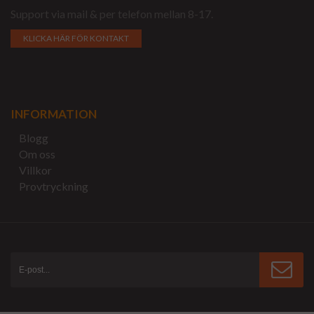
Support via mail & per telefon mellan 8-17.
KLICKA HÄR FÖR KONTAKT
INFORMATION
Blogg
Om oss
Villkor
Provtryckning