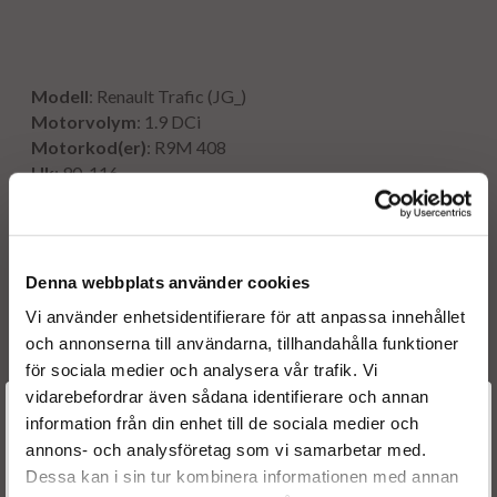
Modell
: Renault Trafic (JG_)
Motorvolym
: 1.9 DCi
Motorkod(er)
:
R9M 408
Hk
: 90, 116
Kw
: 66, 85
År
: 2014 -
Denna webbplats använder cookies
Vi använder enhetsidentifierare för att anpassa innehållet
Originalnummer:
och annonserna till användarna, tillhandahålla funktioner
0445110414
BOSCH
för sociala medier och analysera vår trafik. Vi
0986435211
BOSCH
vidarebefordrar även sådana identifierare och annan
OE numbers
Välkommen till
information från din enhet till de sociala medier och
1660000Q1U
annons- och analysföretag som vi samarbetar med.
95518000
Dieselspecialisten.se
Dessa kan i sin tur kombinera informationen med annan
16 61 053 02R