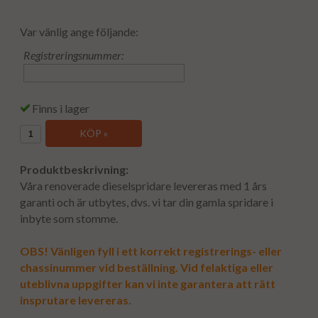
Var vänlig ange följande:
Registreringsnummer:
Finns i lager
KÖP »
Produktbeskrivning:
Våra renoverade dieselspridare levereras med 1 års
garanti och är utbytes, dvs. vi tar din gamla spridare i
inbyte som stomme.
OBS! Vänligen fyll i ett korrekt registrerings- eller
chassinummer vid beställning. Vid felaktiga eller
uteblivna uppgifter kan vi inte garantera att rätt
insprutare levereras.