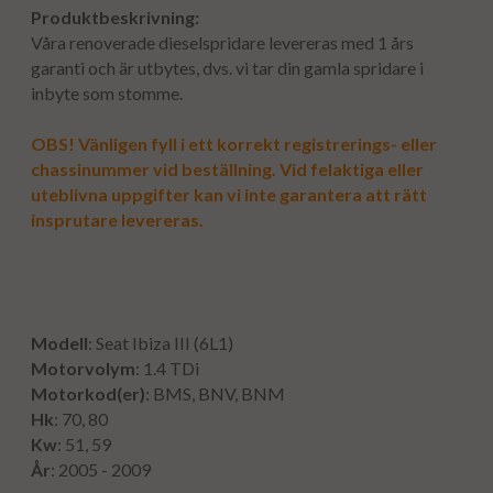
Produktbeskrivning:
Våra renoverade dieselspridare levereras med 1 års
garanti och är utbytes, dvs. vi tar din gamla spridare i
inbyte som stomme.
OBS! Vänligen fyll i ett korrekt registrerings- eller
chassinummer vid beställning. Vid felaktiga eller
uteblivna uppgifter kan vi inte garantera att rätt
insprutare levereras.
Modell
: Seat Ibiza III (6L1)
Motorvolym
: 1.4 TDi
Motorkod(er)
: BMS, BNV, BNM
Hk
: 70, 80
Kw
: 51, 59
År
: 2005 - 2009