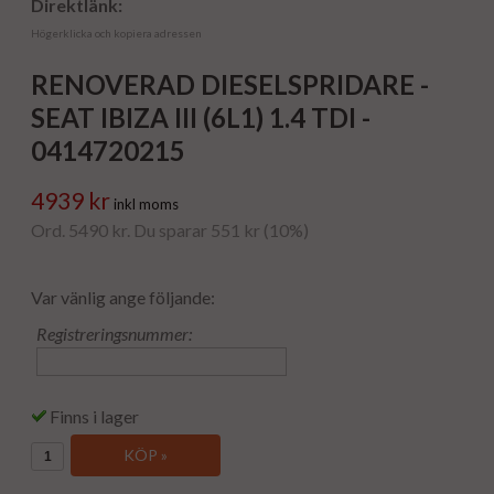
Direktlänk:
Högerklicka och kopiera adressen
RENOVERAD DIESELSPRIDARE -
SEAT IBIZA III (6L1) 1.4 TDI -
0414720215
4939 kr
inkl moms
Ord. 5490 kr. Du sparar 551 kr (10%)
Var vänlig ange följande:
Registreringsnummer:
Finns i lager
KÖP »