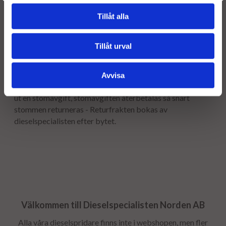
Leveranstiden normalt ca är 2-5 arbetsdagar.
Tillåt alla
Garanti:
12 månaders garanti.
Tillåt urval
Stomavgift
Avvisa
Som en säkerhet för att få tillbaka er gamla stomme tar vi
ut en stomavgift, stomavgiften återbetalas så snart
stommen returneras - Returfrakten bokas av
dieselspecialisten efter bytet.
Välkommen till Dieselspecialisten Norden AB
Alla våra dieselspridare finns inte i webshopen, men fler