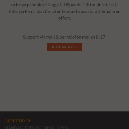
och nya produkter läggs till löpande. Hittar du inte rätt
filter på hemsidan ber vi er kontakta oss för att erhålla en
offert.
Support via mail & per telefon mellan 8-17.
KONTAKTA OSS
ÖPPETTIDER
:
MÅNDAG-FREDAG: 08:00 - 17:00