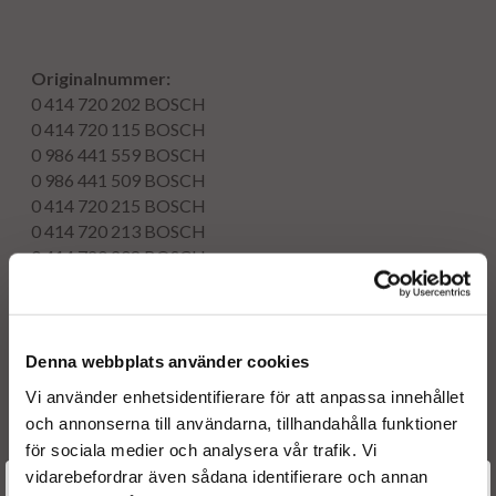
Originalnummer:
0 414 720 202
BOSCH
0 414 720 115
BOSCH
0 986 441 559
BOSCH
0 986 441 509
BOSCH
0 414 720 215
BOSCH
0 414 720 213
BOSCH
0 414 720 208
BOSCH
0 414 720 206
BOSCH
0414720202
BOSCH
0414720115
BOSCH
0986441559
BOSCH
Denna webbplats använder cookies
0986441509
BOSCH
Vi använder enhetsidentifierare för att anpassa innehållet
0414720215
BOSCH
och annonserna till användarna, tillhandahålla funktioner
0414720213
BOSCH
för sociala medier och analysera vår trafik. Vi
0414720208
BOSCH
vidarebefordrar även sådana identifierare och annan
0414720206
BOSCH