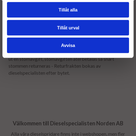
Leveranstiden normalt ca är 2-5 arbetsdagar.
Tillåt alla
Garanti:
12 månaders garanti.
Tillåt urval
Stomavgift
Avvisa
Som en säkerhet för att få tillbaka er gamla stomme tar vi
ut en stomavgift, stomavgiften återbetalas så snart
stommen returneras - Returfrakten bokas av
dieselspecialisten efter bytet.
Välkommen till Dieselspecialisten Norden AB
Alla våra dieselspridare finns inte i webshopen, men fler