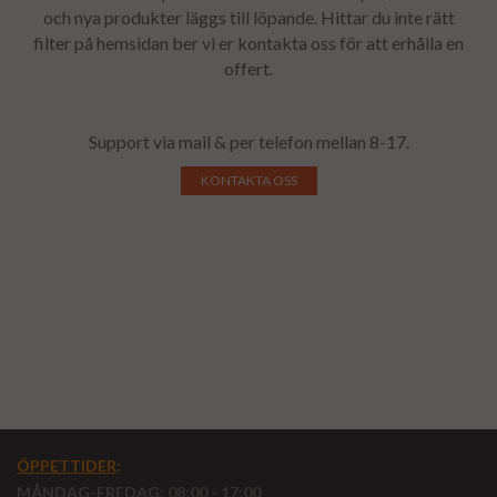
och nya produkter läggs till löpande. Hittar du inte rätt
filter på hemsidan ber vi er kontakta oss för att erhålla en
offert.
Support via mail & per telefon mellan 8-17.
KONTAKTA OSS
ÖPPETTIDER
:
MÅNDAG-FREDAG: 08:00 - 17:00