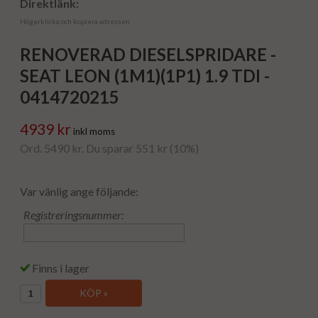
Direktlänk:
Högerklicka och kopiera adressen
RENOVERAD DIESELSPRIDARE -
SEAT LEON (1M1)(1P1) 1.9 TDI -
0414720215
4939 kr
inkl moms
Ord. 5490 kr. Du sparar 551 kr (10%)
Var vänlig ange följande:
Registreringsnummer:
Finns i lager
KÖP »