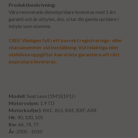
Produktbeskrivning:
Våra renoverade dieselspridare levereras med 1 års
garanti och är utbytes, dvs. vi tar din gamla spridare i
inbyte som stomme.
OBS! Vänligen fyll i ett korrekt registrerings- eller
chassinummer vid beställning. Vid felaktiga eller
uteblivna uppgifter kan vi inte garantera att rätt
insprutare levereras.
Modell
: Seat Leon (1M1)(1P1) i
Motorvolym
: 1.9 TD
Motorkod(er)
: BKC, BLS, BXE, BXF, AXR
Hk
: 90, 100, 105
Kw
: 66, 74, 77
År
: 2005 - 2010