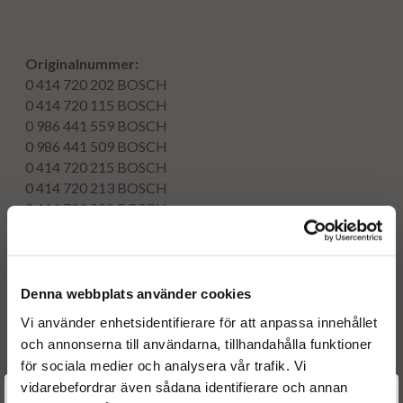
Originalnummer:
0 414 720 202
BOSCH
0 414 720 115
BOSCH
0 986 441 559
BOSCH
0 986 441 509
BOSCH
0 414 720 215
BOSCH
0 414 720 213
BOSCH
0 414 720 208
BOSCH
0 414 720 206
BOSCH
0414720202
BOSCH
0414720115
BOSCH
0986441559
BOSCH
Denna webbplats använder cookies
0986441509
BOSCH
Vi använder enhetsidentifierare för att anpassa innehållet
0414720215
BOSCH
och annonserna till användarna, tillhandahålla funktioner
0414720213
BOSCH
för sociala medier och analysera vår trafik. Vi
0414720208
BOSCH
vidarebefordrar även sådana identifierare och annan
0414720206
BOSCH