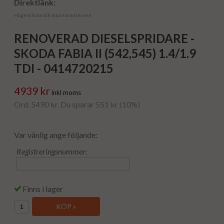
Direktlänk:
Högerklicka och kopiera adressen
RENOVERAD DIESELSPRIDARE -
SKODA FABIA II (542,545) 1.4/1.9
TDI - 0414720215
4939 kr
inkl moms
Ord. 5490 kr. Du sparar 551 kr (10%)
Var vänlig ange följande:
Registreringsnummer:
Finns i lager
KÖP »