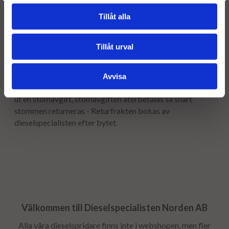
Leveranstiden normalt ca är 2-5 arbetsdagar.
Tillåt alla
Garanti:
12 månaders garanti.
Tillåt urval
Stomavgift
Avvisa
Som en säkerhet för att få tillbaka er gamla stomme tar vi
ut en stomavgift, stomavgiften återbetalas så snart
stommen returneras - Returfrakten bokas av
dieselspecialisten efter bytet.
Välkommen till Dieselspecialisten Norden AB
Alla våra dieselspridare finns inte i webshopen, men fler