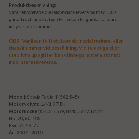
Produktbeskrivning:
Våra renoverade dieselspridare levereras med 1 års
garanti och är utbytes, dvs. vi tar din gamla spridare i
inbyte som stomme.
OBS! Vänligen fyll i ett korrekt registrerings- eller
chassinummer vid beställning. Vid felaktiga eller
uteblivna uppgifter kan vi inte garantera att rätt
insprutare levereras.
Modell
: Skoda Fabia II (542,545)
Motorvolym
: 1.4/1.9 TDi
Motorkod(er)
: BLS, BSW, BMS, BNV, BNM
Hk
: 70, 80, 105
Kw
: 51, 59, 77
År
: 2007 - 2010