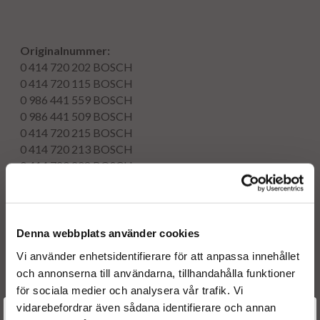
Originalnummer:
0 414 720 202
BOSCH
0 414 720 115
BOSCH
0 986 441 559
BOSCH
0 986 441 509
BOSCH
0 414 720 215
BOSCH
0 414 720 213
BOSCH
0 414 720 208
BOSCH
0 414 720 206
BOSCH
0414720202
BOSCH
0414720115
BOSCH
0986441559
BOSCH
Denna webbplats använder cookies
0986441509
BOSCH
Vi använder enhetsidentifierare för att anpassa innehållet
0414720215
BOSCH
och annonserna till användarna, tillhandahålla funktioner
0414720213
BOSCH
för sociala medier och analysera vår trafik. Vi
0414720208
BOSCH
vidarebefordrar även sådana identifierare och annan
0414720206
BOSCH