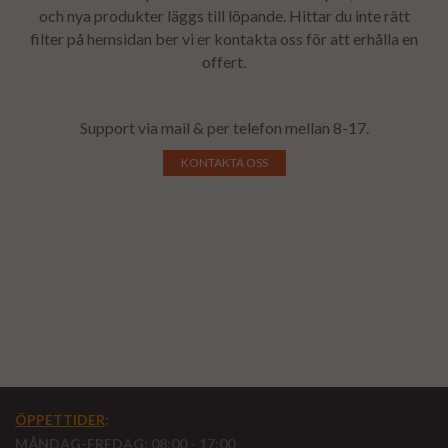
och nya produkter läggs till löpande. Hittar du inte rätt
filter på hemsidan ber vi er kontakta oss för att erhålla en
offert.
Support via mail & per telefon mellan 8-17.
KONTAKTA OSS
ÖPPETTIDER
:
MÅNDAG-FREDAG: 08:00 - 17:00