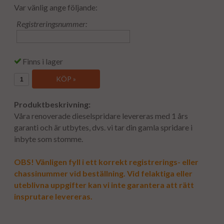
Var vänlig ange följande:
Registreringsnummer:
Finns i lager
KÖP »
Produktbeskrivning:
Våra renoverade dieselspridare levereras med 1 års
garanti och är utbytes, dvs. vi tar din gamla spridare i
inbyte som stomme.
OBS! Vänligen fyll i ett korrekt registrerings- eller
chassinummer vid beställning. Vid felaktiga eller
uteblivna uppgifter kan vi inte garantera att rätt
insprutare levereras.