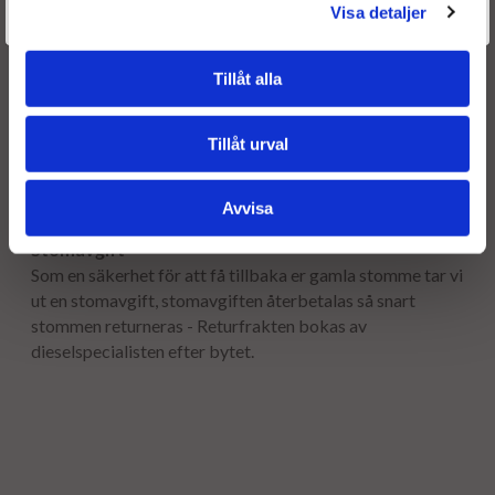
Välkommen tillbaka! Klicka här för att komma till dina sidor.
Visa detaljer
Fri frakt både tur & retur.
Givetvis går det även bra att handla utan att logga in.
Leveranstid:
Tillåt alla
Leveranstiden normalt ca är 2-5 arbetsdagar.
Tillåt urval
Garanti:
12 månaders garanti.
Avvisa
Stomavgift
Som en säkerhet för att få tillbaka er gamla stomme tar vi
ut en stomavgift, stomavgiften återbetalas så snart
stommen returneras - Returfrakten bokas av
dieselspecialisten efter bytet.