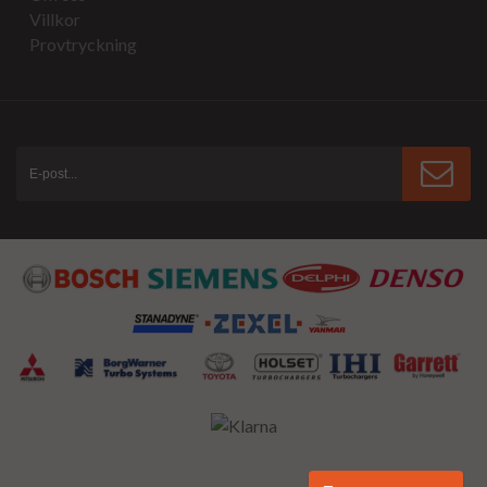
Villkor
Provtryckning