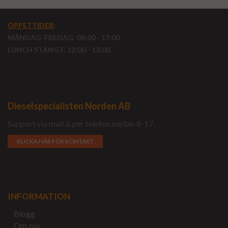
ÖPPETTIDER
:
MÅNDAG-FREDAG: 08:00 - 17:00
LUNCH STÄNGT: 12:00 - 13:00
Dieselspecialisten Norden AB
Support via mail & per telefon mellan 8-17.
KLICKA HÄR FÖR KONTAKT
INFORMATION
Blogg
Om oss