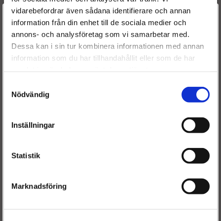
vidarebefordrar även sådana identifierare och annan
0986441560
BOSCH
Välkommen till
information från din enhet till de sociala medier och
1253765
3M219 A543AA
FORD
annons- och analysföretag som vi samarbetar med.
Dieselspecialisten.se
1431650
Dessa kan i sin tur kombinera informationen med annan
038130073BE
SEAT
information som du har tillhandahållit eller som de har
För att förbättra din upplevelse på vår hemsida ber vi dig
038130073BA
SEAT
samlat in när du har använt deras tjänster.
välja vilken kategori du tillhör
038130073BA
SKODA
Samtyckesval
038130073AR
SKODA
Nödvändig
038130079FX
VW
038130073Q
VW
038130073BE
VW
Inställningar
038130073BA
VW
038130073AR
VW
Statistik
038130073AN
VW
038130079SX
VW
Marknadsföring
Frakt:
Är du en återkommande kund & önskar logga in?