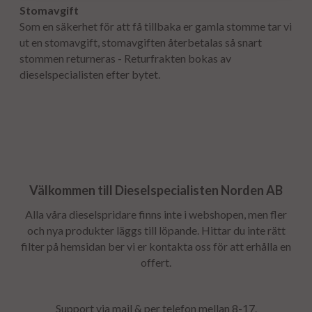
Stomavgift
Som en säkerhet för att få tillbaka er gamla stomme tar vi
ut en stomavgift, stomavgiften återbetalas så snart
stommen returneras - Returfrakten bokas av
dieselspecialisten efter bytet.
Välkommen till Dieselspecialisten Norden AB
Alla våra dieselspridare finns inte i webshopen, men fler
och nya produkter läggs till löpande. Hittar du inte rätt
filter på hemsidan ber vi er kontakta oss för att erhålla en
offert.
Support via mail & per telefon mellan 8-17.