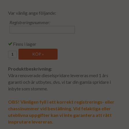
Var vänlig ange följande:
Registreringsnummer:
Finns i lager
KÖP »
Produktbeskrivning:
Våra renoverade dieselspridare levereras med 1 års
garanti och är utbytes, dvs. vi tar din gamla spridare i
inbyte som stomme.
OBS! Vänligen fyll i ett korrekt registrerings- eller
chassinummer vid beställning. Vid felaktiga eller
uteblivna uppgifter kan vi inte garantera att rätt
insprutare levereras.