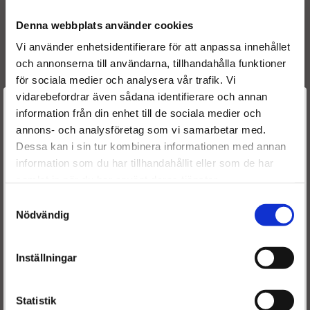
0 414 720 213
0 414 720 208
Denna webbplats använder cookies
0 414 720 206
Vi använder enhetsidentifierare för att anpassa innehållet
0414720202
och annonserna till användarna, tillhandahålla funktioner
0414720115
för sociala medier och analysera vår trafik. Vi
0986441559
vidarebefordrar även sådana identifierare och annan
0986441509
Välkommen till
information från din enhet till de sociala medier och
0414720215
annons- och analysföretag som vi samarbetar med.
0414720213
Dieselspecialisten.se
Dessa kan i sin tur kombinera informationen med annan
0414720208
information som du har tillhandahållit eller som de har
0414720206
För att förbättra din upplevelse på vår hemsida ber vi dig
samlat in när du har använt deras tjänster.
välja vilken kategori du tillhör
OE nummer:
Samtyckesval
038 130 073 AG
Nödvändig
038 130 073 AQ
038 130 073 AG
Inställningar
038 130 073 AG
038 130 073 AG
038 130 073 AM
Statistik
038 130 073 AQ