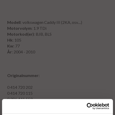
Modell
: volkswagen Caddy III (2KA, osv....)
Motorvolym
: 1.9 TDi
Motorkod(er)
: BJB, BLS
Hk
: 105
Kw
: 77
År
: 2004 - 2010
Originalnummer:
0 414 720 202
0 414 720 115
0 986 441 559
0 986 441 509
0 414 720 215