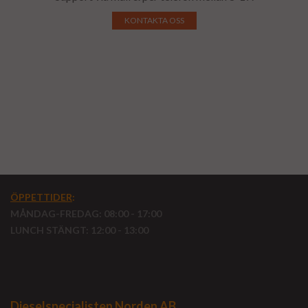
KONTAKTA OSS
ÖPPETTIDER
:
MÅNDAG-FREDAG: 08:00 - 17:00
LUNCH STÄNGT: 12:00 - 13:00
Dieselspecialisten Norden AB