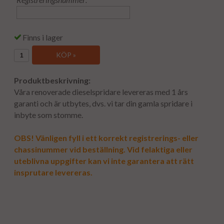
Finns i lager
KÖP »
Produktbeskrivning:
Våra renoverade dieselspridare levereras med 1 års
garanti och är utbytes, dvs. vi tar din gamla spridare i
inbyte som stomme.
OBS! Vänligen fyll i ett korrekt registrerings- eller
chassinummer vid beställning. Vid felaktiga eller
uteblivna uppgifter kan vi inte garantera att rätt
insprutare levereras.