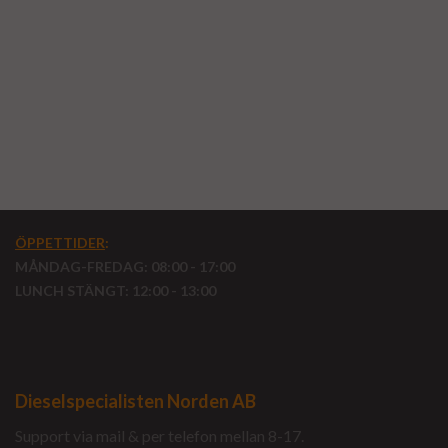
ÖPPETTIDER
:
MÅNDAG-FREDAG: 08:00 - 17:00
LUNCH STÄNGT: 12:00 - 13:00
Dieselspecialisten Norden AB
Support via mail & per telefon mellan 8-17.