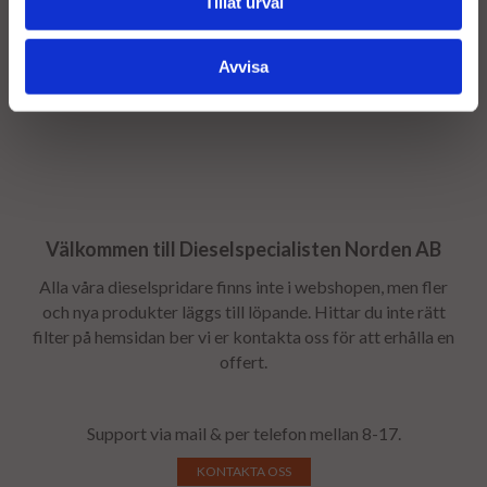
Tillåt urval
ut en stomavgift, stomavgiften återbetalas så snart
stommen returneras - Returfrakten bokas av
Avvisa
dieselspecialisten efter bytet.
Välkommen till Dieselspecialisten Norden AB
Alla våra dieselspridare finns inte i webshopen, men fler
och nya produkter läggs till löpande. Hittar du inte rätt
filter på hemsidan ber vi er kontakta oss för att erhålla en
offert.
Support via mail & per telefon mellan 8-17.
KONTAKTA OSS