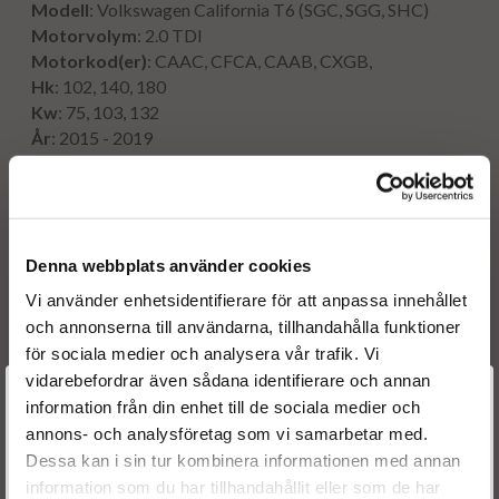
Modell
: Volkswagen California T6 (SGC, SGG, SHC)
Motorvolym
: 2.0 TDI
Motorkod(er)
: CAAC, CFCA, CAAB, CXGB,
Hk
: 102, 140, 180
Kw
: 75, 103, 132
År
: 2015 - 2019
Originalnummer:
Denna webbplats använder cookies
0445116058
BOSCH
0445116057
BOSCH
Vi använder enhetsidentifierare för att anpassa innehållet
0986435445
BOSCH
och annonserna till användarna, tillhandahålla funktioner
03L130277C
AUDI
för sociala medier och analysera vår trafik. Vi
03L130855BX
AUDI
vidarebefordrar även sådana identifierare och annan
2X0133277
VW
Välkommen till
information från din enhet till de sociala medier och
2X0130277
VW
annons- och analysföretag som vi samarbetar med.
Dieselspecialisten.se
0986435370
BOSCH
Dessa kan i sin tur kombinera informationen med annan
0986435369
BOSCH
information som du har tillhandahållit eller som de har
0445116035
BOSCH
För att förbättra din upplevelse på vår hemsida ber vi dig