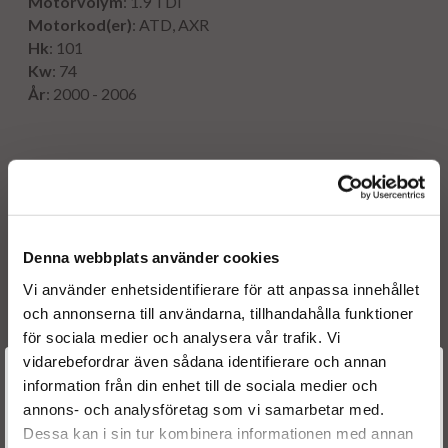
Motorvolym
: 1.9 TDI
Motorkod(er)
: ATD, AXR
Hk
: 101
Kw
: 74
År
: 2000 - 2006
Originalnummer:
038130073J
AUDI
038130073AJ
AUDI
0986441556
BOSCH
Denna webbplats använder cookies
0986441506
BOSCH
Vi använder enhetsidentifierare för att anpassa innehållet
0414720087
BOSCH
och annonserna till användarna, tillhandahålla funktioner
0414720037
BOSCH
för sociala medier och analysera vår trafik. Vi
0414720025
BOSCH
vidarebefordrar även sådana identifierare och annan
0414720015
BOSCH
Välkommen till
information från din enhet till de sociala medier och
038130079CX
SEAT
annons- och analysföretag som vi samarbetar med.
Dieselspecialisten.se
038130073AJ
SEAT
Dessa kan i sin tur kombinera informationen med annan
038130073J
SKODA