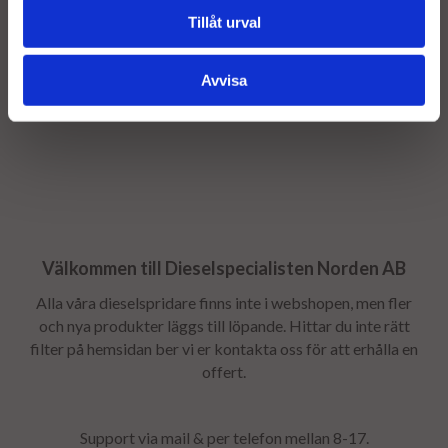
Stomavgift
Tillåt urval
Som en säkerhet för att få tillbaka er gamla stomme tar vi
ut en stomavgift, stomavgiften återbetalas så snart
stommen returneras - Returfrakten bokas av
Avvisa
dieselspecialisten efter bytet.
Välkommen till Dieselspecialisten Norden AB
Alla våra dieselspridare finns inte i webshopen, men fler
och nya produkter läggs till löpande. Hittar du inte rätt
filter på hemsidan ber vi er kontakta oss för att erhålla en
offert.
Support via mail & per telefon mellan 8-17.