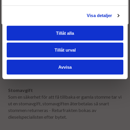
Är du en återkommande kund & önskar logga in?
Välkommen tillbaka! Klicka här för att komma till dina sidor.
Visa detaljer
Givetvis går det även bra att handla utan att logga in.
Frakt:
Fri frakt både tur & retur.
Tillåt alla
Leveranstid:
Tillåt urval
Leveranstiden normalt ca är 2-5 arbetsdagar.
Garanti:
Avvisa
12 månaders garanti.
Stomavgift
Som en säkerhet för att få tillbaka er gamla stomme tar vi
ut en stomavgift, stomavgiften återbetalas så snart
stommen returneras - Returfrakten bokas av
dieselspecialisten efter bytet.