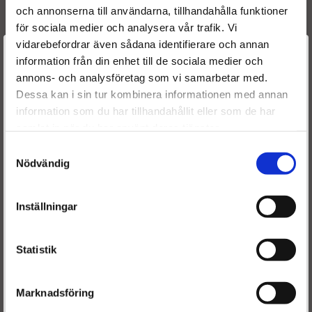
0986441518
BOSCH
och annonserna till användarna, tillhandahålla funktioner
0414720307
BOSCH
för sociala medier och analysera vår trafik. Vi
0414720313
BOSCH
vidarebefordrar även sådana identifierare och annan
Välkommen till
0414720363
BOSCH
information från din enhet till de sociala medier och
038130073BN
SEAT
annons- och analysföretag som vi samarbetar med.
Dieselspecialisten.se
038130073BL
SEAT
Dessa kan i sin tur kombinera informationen med annan
038130073BN
SKODA
information som du har tillhandahållit eller som de har
För att förbättra din upplevelse på vår hemsida ber vi dig
038130073BL
VW
samlat in när du har använt deras tjänster.
välja vilken kategori du tillhör
038130079TX
VW
Samtyckesval
038130073BN
VW
Nödvändig
OE numbers
038 130 073 BL
038 130 073 BN
Inställningar
038 130 073 BL
038 130 073 BN
Statistik
038 130 073 BN
038 130 073 BL
038 130 073 BN
Marknadsföring
038 130 079 TX