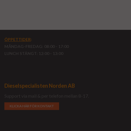
ÖPPETTIDER
:
MÅNDAG-FREDAG: 08:00 - 17:00
LUNCH STÄNGT: 12:00 - 13:00
Dieselspecialisten Norden AB
Support via mail & per telefon mellan 8-17.
KLICKA HÄR FÖR KONTAKT