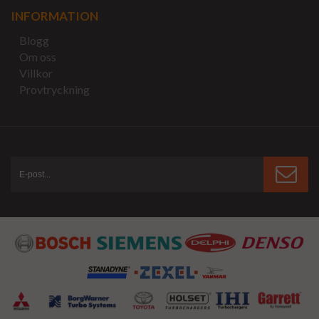
INFORMATION
Blogg
Om oss
Villkor
Provtryckning