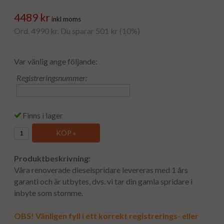
4489 kr
inkl moms
Ord. 4990 kr. Du sparar 501 kr (10%)
Var vänlig ange följande:
Registreringsnummer:
Finns i lager
KÖP »
Produktbeskrivning:
Våra renoverade dieselspridare levereras med 1 års
garanti och är utbytes, dvs. vi tar din gamla spridare i
inbyte som stomme.
OBS! Vänligen fyll i ett korrekt registrerings- eller