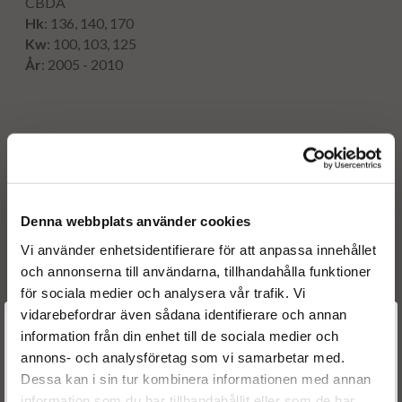
CBDA
Hk
: 136, 140, 170
Kw
: 100, 103, 125
År
: 2005 - 2010
Originalnummer:
03L 130 277
AUDI
0 986 435 360
BOSCH
0445116030
BOSCH
Denna webbplats använder cookies
0 445 116 029
BOSCH
0 445 116 005
BOSCH
Vi använder enhetsidentifierare för att anpassa innehållet
0 986 435 366
BOSCH
och annonserna till användarna, tillhandahålla funktioner
0 445 116 004
BOSCH
för sociala medier och analysera vår trafik. Vi
03L 130 277
SEAT
vidarebefordrar även sådana identifierare och annan
Välkommen till
03L 130 277
SKODA
information från din enhet till de sociala medier och
03L 130 277
VW
annons- och analysföretag som vi samarbetar med.
Dieselspecialisten.se
03L 130 855 X
VW
Dessa kan i sin tur kombinera informationen med annan
OE numbers
information som du har tillhandahållit eller som de har