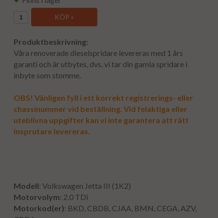
KÖP »
Produktbeskrivning:
Våra renoverade dieselspridare levereras med 1 års
garanti och är utbytes, dvs. vi tar din gamla spridare i
inbyte som stomme.
OBS! Vänligen fyll i ett korrekt registrerings- eller
chassinummer vid beställning. Vid felaktiga eller
uteblivna uppgifter kan vi inte garantera att rätt
insprutare levereras.
Modell
: Volkswagen Jetta III (1K2)
Motorvolym
: 2.0 TDi
Motorkod(er)
: BKD, CBDB, CJAA, BMN, CEGA, AZV,