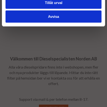
Som en säkerhet för att få tillbaka er gamla stomme tar vi
Tillåt urval
ut en stomavgift, stomavgiften återbetalas så snart
stommen returneras - Returfrakten bokas av
Avvisa
dieselspecialisten efter bytet.
Välkommen till Dieselspecialisten Norden AB
Alla våra dieselspridare finns inte i webshopen, men fler
och nya produkter läggs till löpande. Hittar du inte rätt
filter på hemsidan ber vi er kontakta oss för att erhålla en
offert.
Support via mail & per telefon mellan 8-17.