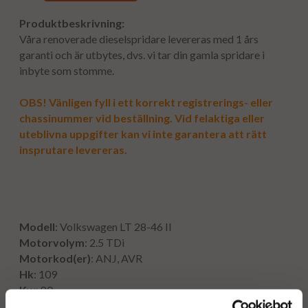
Produktbeskrivning:
Våra renoverade dieselspridare levereras med 1 års
garanti och är utbytes, dvs. vi tar din gamla spridare i
inbyte som stomme.
OBS! Vänligen fyll i ett korrekt registrerings- eller
chassinummer vid beställning. Vid felaktiga eller
uteblivna uppgifter kan vi inte garantera att rätt
insprutare levereras.
Modell
: Volkswagen LT 28-46 II
Motorvolym
: 2.5 TDi
Motorkod(er)
: ANJ, AVR
Hk
: 109
Kw
: 80
År
: 1999 - 2006