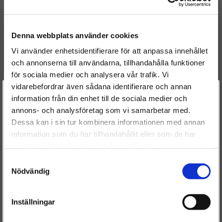
Denna webbplats använder cookies
Originalnummer:
Vi använder enhetsidentifierare för att anpassa innehållet
074130203B
och annonserna till användarna, tillhandahålla funktioner
0432193510
för sociala medier och analysera vår trafik. Vi
0432193511
vidarebefordrar även sådana identifierare och annan
OE numbers
Välkommen till
information från din enhet till de sociala medier och
074 130 203 B
annons- och analysföretag som vi samarbetar med.
Dieselspecialisten.se
Dessa kan i sin tur kombinera informationen med annan
information som du har tillhandahållit eller som de har
För att förbättra din upplevelse på vår hemsida ber vi dig
samlat in när du har använt deras tjänster.
Frakt:
välja vilken kategori du tillhör
Fri frakt både tur & retur.
Samtyckesval
Nödvändig
Leveranstid:
Leveranstiden normalt ca är 2-5 arbetsdagar.
Inställningar